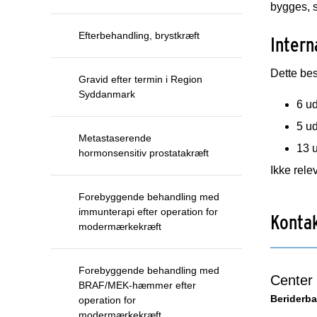
bygges, s
Efterbehandling, brystkræft
Intern
Dette bes
Gravid efter termin i Region
Syddanmark
6 ud
5 ud
Metastaserende
13 u
hormonsensitiv prostatakræft
Ikke rele
Forebyggende behandling med
immunterapi efter operation for
Konta
modermærkekræft
Forebyggende behandling med
Center 
BRAF/MEK-hæmmer efter
Beriderba
operation for
modermærkekræft