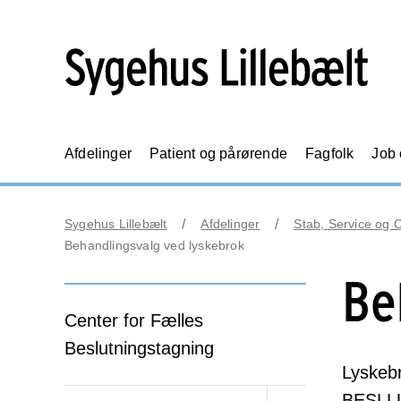
Afdelinger
Patient og pårørende
Fagfolk
Job
Sygehus Lillebælt
Afdelinger
Stab, Service og 
Behandlingsvalg ved lyskebrok
Be
Center for Fælles
Beslutningstagning
Lyskebr
BESLLU