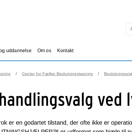
Skip til primært indhold
 og uddannelse
Om os
Kontakt
Centre
Center for Fælles Beslutningstagning
Beslutningsstø
handlingsvalg ved 
ok er en godartet tilstand, der ofte ikke er oper
TNINGSHJÆLPER™ er udformet som hjælp til pati