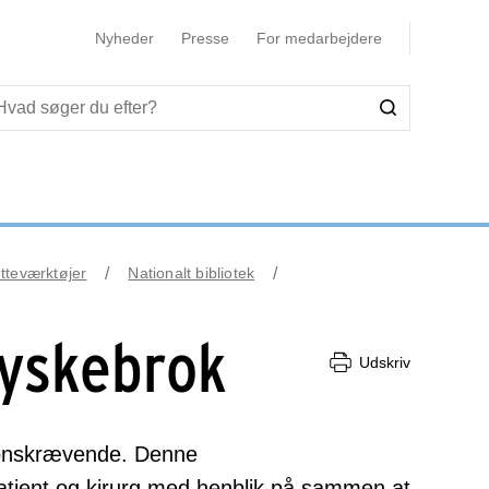
Nyheder
Presse
For medarbejdere
tteværktøjer
Nationalt bibliotek
lyskebrok
Udskriv
ationskrævende. Denne
ent og kirurg med henblik på sammen at