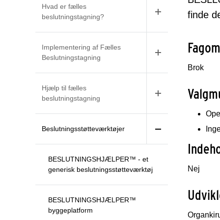
Hvad er fælles
finde d
beslutningstagning?
Fagom
Implementering af Fælles
Beslutningstagning
Brok
Hjælp til fælles
Valgm
beslutningstagning
Oper
Beslutningsstøtteværktøjer
Inge
Indeho
BESLUTNINGSHJÆLPER™ - et
Nej
generisk beslutningsstøtteværktøj
Udvikl
BESLUTNINGSHJÆLPER™
byggeplatform
Organkiru