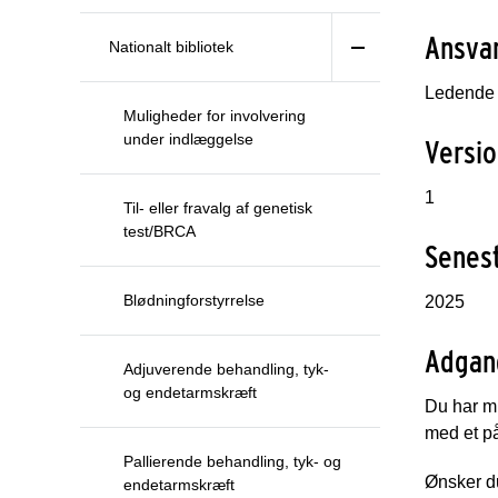
Ansvar
Nationalt bibliotek
Ledende 
Muligheder for involvering
under indlæggelse
Versio
1
Til- eller fravalg af genetisk
test/BRCA
Senest
Blødningforstyrrelse
2025
Adgan
Adjuverende behandling, tyk-
og endetarmskræft
Du har mu
med et p
Pallierende behandling, tyk- og
Ønsker du
endetarmskræft