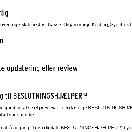
lig
overlæge Malene Just Basse, Organkirurgi, Kolding, Sygehus L
n
e opdatering eller review
g til BESLUTNINGSHJÆLPER™
lighed for at se et preview af den færdige
BESLUTNINGSHJÆLPE
åført vandmærke.
 at få adgang til den digitale
BESLUTNINGSHJÆLPER™ bygge