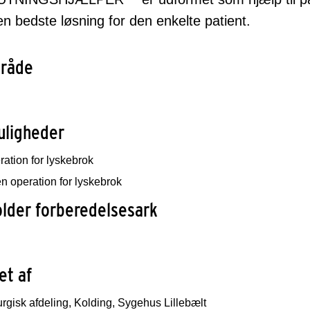
en bedste løsning for den enkelte patient.
råde
uligheder
ation for lyskebrok
n operation for lyskebrok
lder forberedelsesark
et af
rgisk afdeling, Kolding, Sygehus Lillebælt