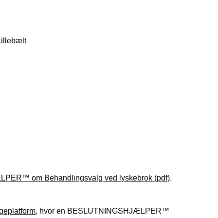
illebælt
R™ om Behandlingsvalg ved lyskebrok (pdf)
,
platform
, hvor en BESLUTNINGSHJÆLPER™