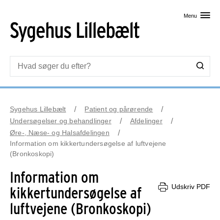
Skip til primært indhold
Menu
Sygehus Lillebælt
Patient og pårørende
Undersøgelser og behandlinger
Afdelinger
Øre-, Næse- og Halsafdelingen
Information om kikkertundersøgelse af luftvejene
(Bronkoskopi)
Information om
Udskriv PDF
kikkertundersøgelse af
luftvejene (Bronkoskopi)