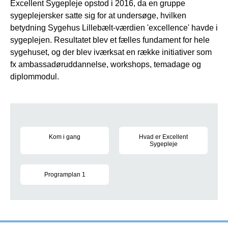
Excellent Sygepleje opstod i 2016, da en gruppe
sygeplejersker satte sig for at undersøge, hvilken
betydning Sygehus Lillebælt-værdien 'excellence' havde i
sygeplejen. Resultatet blev et fælles fundament for hele
sygehuset, og der blev iværksat en række initiativer som
fx ambassadøruddannelse, workshops, temadage og
diplommodul.
Links videre
Kom i gang
Hvad er Excellent
Sygepleje
Kurser, oplæg, metoder og værktøjer
Definition af de 7 kernebegrebe
Programplan 1
Indsatser og milepæle for arbejdet