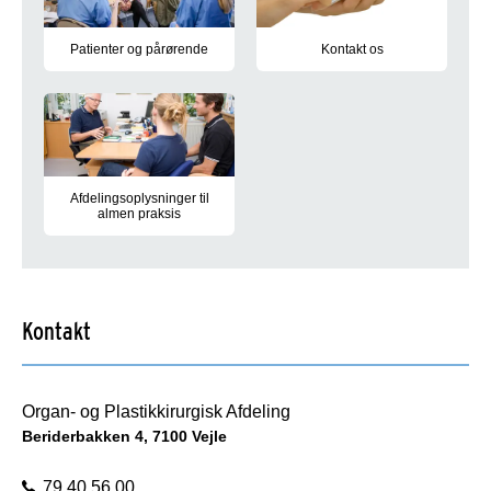
Patienter og pårørende
Kontakt os
Find vigtig information om vores afsnit, hvad du skal medbring
Find direkte kontaktnumre til a
Afdelingsoplysninger til
almen praksis
Som praktiserende læge finder du her kontaktoplysninger, vejl
Kontakt
Organ- og Plastikkirurgisk Afdeling
Beriderbakken 4, 7100 Vejle
79 40 56 00