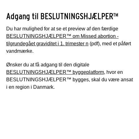
Adgang til BESLUTNINGSHJÆLPER™
Du har mulighed for at se et preview af den færdige
BESLUTNINGSHJÆLPER™ om Missed abortion -
tilgrundegået graviditet i 1. trimester n
(pdf), med et påført
vandmærke.
Ønsker du at få adgang til den digitale
BESLUTNINGSHJÆLPER™ byggeplatform
, hvor en
BESLUTNINGSHJÆLPER™ bygges, skal du være ansat
i en region i Danmark.
Info om: Missed abortion -
tilgrundegået graviditet