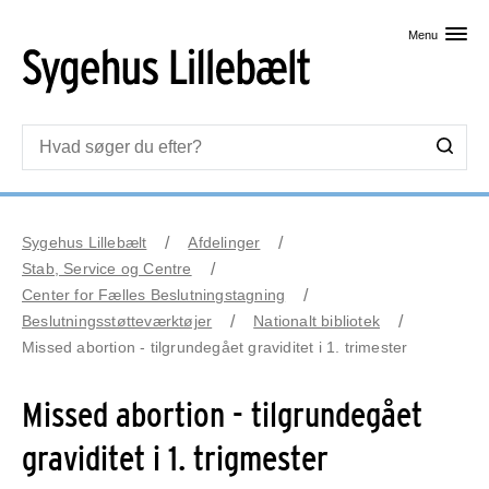
Skip til primært indhold
Menu
Sygehus Lillebælt
Afdelinger
Stab, Service og Centre
Center for Fælles Beslutningstagning
Beslutningsstøtteværktøjer
Nationalt bibliotek
Missed abortion - tilgrundegået graviditet i 1. trimester
Missed abortion - tilgrundegået
graviditet i 1. trigmester