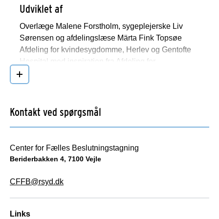
Udviklet af
Overlæge Malene Forstholm, sygeplejerske Liv
Sørensen og afdelingslæse Märta Fink Topsøe
Afdeling for kvindesygdomme, Herlev og Gentofte
Hospital med inspiration fra Afdeling for
Kvindesygdomme og Fødsler, Sydehus Lillebælt.
Læs mere
Patienter og pårørende er blevet inddraget i
udviklingsprocessen gennem en workshop samt
efterfølgende i test- og afprøvningsfasen.
Kontakt ved spørgsmål
Ansvarlig
Center for Fælles Beslutningstagning
Overlæge Malene Forstholm, sygeplejerske Liv
Beriderbakken 4, 7100 Vejle
Sørensen og afdelingslæse Märta Fink Topsøe
Afdeling for kvindesygdomme, Herlev og Gentofte
CFFB@rsyd.dk
Hospital.
Version
Links