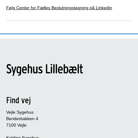
Version: 1
Følg Center for Fælles Beslutningstagning på Linkedin
Seneste opdatering eller review: 2026
International Patient Decision Aid Standards
(IPDAS)
Dette beslutningsstøtteværktøj opfylder følgende
kriterier fra IPDAS version 5.0:
7 ud af 7 kvalifikationskriterier. Dette
beslutningsstøtteværktøj opfylder IPDAS
kvalifikationskriterier
Find vej
6 ud af 7 essentielle kriterier. Medvirkende til at
reducere BIAS i beslutningsstøtteværktøjet
Vejle Sygehus
Forbedringskriterier og kriterier vedrørende
Beriderbakken 4
beslutningsstøtteværktøjer om screening indgår
7100 Vejle
ikke i vurderingen.
Kolding Sygehus