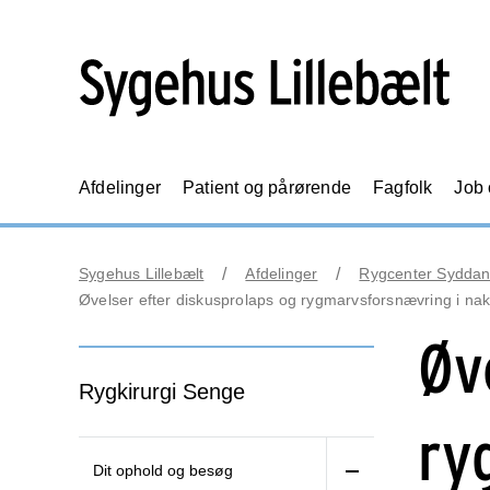
Afdelinger
Patient og pårørende
Fagfolk
Job
Sygehus Lillebælt
Afdelinger
Rygcenter Sydda
Øvelser efter diskusprolaps og rygmarvsforsnævring i na
Øv
Rygkirurgi Senge
ry
Dit ophold og besøg