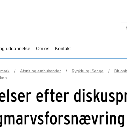
Skip til primært indhold
 og uddannelse
Om os
Kontakt
nmark
Afsnit og ambulatorier
Rygkirurgi Senge
Dit op
kken
elser efter diskusp
gmarvsforsnævring 