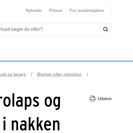
Nyheder
Presse
For medarbejdere
hold og besøg
Øvelser efter operation
rolaps og
Udskriv
i nakken