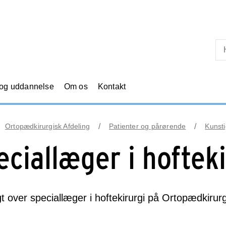
Skip til primært indhold
 og uddannelse
Om os
Kontakt
Ortopædkirurgisk Afdeling
Patienter og pårørende
Kunsti
eciallæger i hofteki
t over speciallæger i hoftekirurgi på Ortopædkirurg