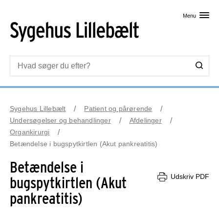
Skip til primært indhold
Menu
Sygehus Lillebælt
Patient og pårørende
Undersøgelser og behandlinger
Afdelinger
Organkirurgi
Betændelse i bugspytkirtlen (Akut pankreatitis)
Betændelse i
Udskriv PDF
bugspytkirtlen (Akut
pankreatitis)