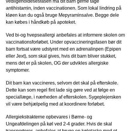
vedligeholdesesfasen må dit barn gerne tage
antihistamin, inden vaccinationen. Som lokal lindring på
kløen kan du også bruge Mepyraminsalve. Begge dele
kan købes i håndkøb på apoteket.
Ved bi-og hvepseallergi anbefales at informere skolen om
vaccinationsforløbet. Under opvaccineringsfasen bør dit
barn fortsat være udstyret med en adrenalinpen (Epipen
eller Jext), som skal gives, hvis dit barn bliver stukket,
mens det er på skolen, OG der udvikles allergiske
symptomer.
Dit barn kan vaccineres, selvom det skal på efterskole.
Dette kan som regel fint lade sig gøre ved at følge en
speciallæge, i nærheden af efterskolen. Sygeplejersken
vil være behjælpelig med at koordinere forløbet.
Allergiekstrakterne opbevares i Børne- og
Ungeafdelingen på køl ved 2-4 grader. Hvis de skal
transporteres, anbefales at bruge en køletaske med et