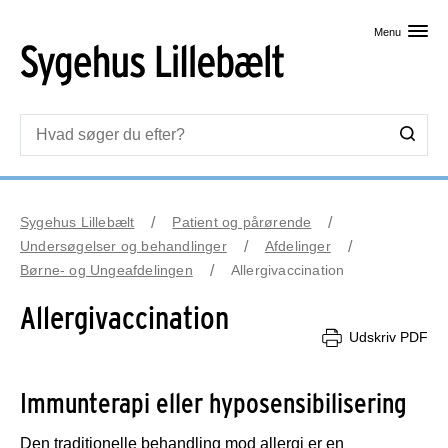
Skip til primært indhold
Menu
Sygehus Lillebælt
Patient og pårørende
Undersøgelser og behandlinger
Afdelinger
Børne- og Ungeafdelingen
Allergivaccination
Allergivaccination
Udskriv PDF
Immunterapi eller hyposensibilisering
Den traditionelle behandling mod allergi er en