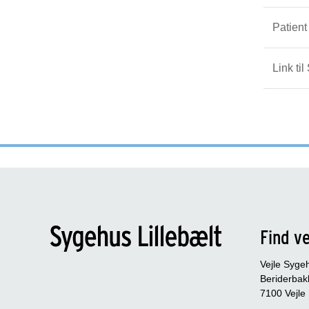
Patien
Link ti
Find ve
Vejle Syge
Beriderbak
7100 Vejle