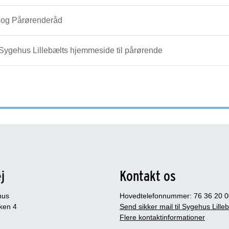
t og Pårørenderåd
l Sygehus Lillebælts hjemmeside til pårørende
j
Kontakt os
hus
Hovedtelefonnummer: 76 36 20 0
ken 4
Send sikker mail til Sygehus Lille
Flere kontaktinformationer