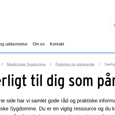
Skip til primært indhold
 og uddannelse
Om os
Kontakt
Medicinske Sygdomme
Patienter og pårørende
Særlig
rligt til dig som p
e side har vi samlet gode råd og praktiske informati
ske Sygdomme. Du er en vigtig ressource og du kan