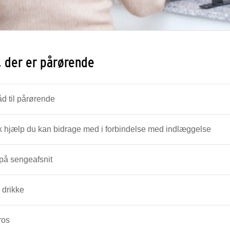
g, der er pårørende
d til pårørende
k hjælp du kan bidrage med i forbindelse med indlæggelse
på sengeafsnit
 drikke
ros