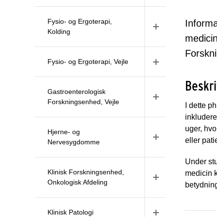
Fysio- og Ergoterapi,
Informa
Kolding
medicin
Forskni
Fysio- og Ergoterapi, Vejle
Beskri
Gastroenterologisk
Forskningsenhed, Vejle
I dette p
inkludere
uger, hvo
Hjerne- og
eller pat
Nervesygdomme
Under stu
Klinisk Forskningsenhed,
medicin k
Onkologisk Afdeling
betydning
Klinisk Patologi