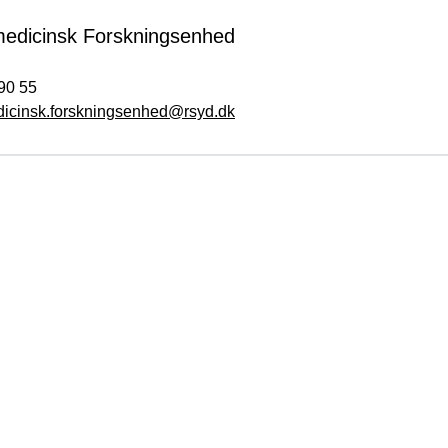
edicinsk Forskningsenhed
90 55
icinsk.forskningsenhed@rsyd.dk