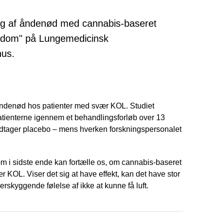
ring af åndenød med cannabis-baseret
sygdom" på Lungemedicinsk
hus.
 åndenød hos patienter med svær KOL. Studiet
patienterne igennem et behandlingsforløb over 13
odtager placebo – mens hverken forskningspersonalet
om i sidste ende kan fortælle os, om cannabis-baseret
OL. Viser det sig at have effekt, kan det have stor
rskyggende følelse af ikke at kunne få luft.