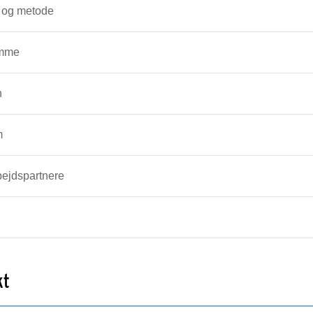
 og metode
mme
n
m
ejdspartnere
kt