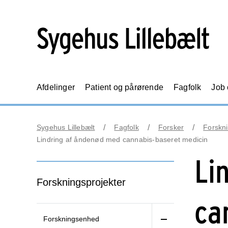
Afdelinger
Patient og pårørende
Fagfolk
Job
Sygehus Lillebælt
Fagfolk
Forsker
Forskni
Lindring af åndenød med cannabis-baseret medicin
Li
Forskningsprojekter
ca
Forskningsenhed