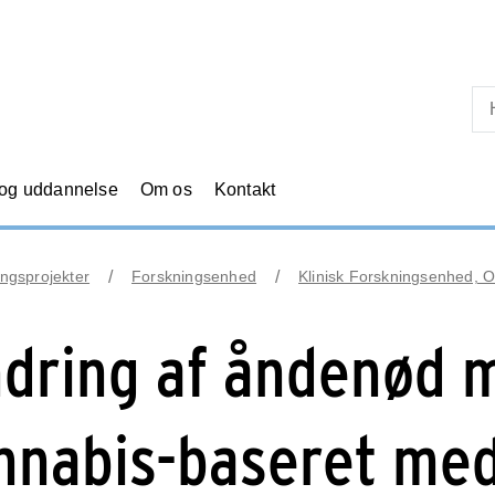
Skip til primært indhold
 og uddannelse
Om os
Kontakt
ngsprojekter
Forskningsenhed
Klinisk Forskningsenhed, O
ndring af åndenød 
nnabis-baseret med