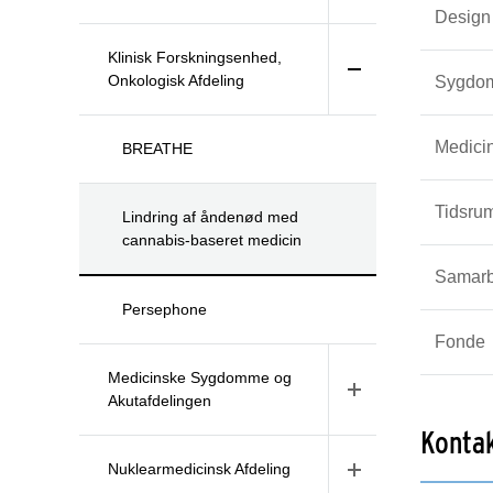
Design
Klinisk Forskningsenhed,
Onkologisk Afdeling
Sygdo
Medici
BREATHE
Tidsru
Lindring af åndenød med
cannabis-baseret medicin
Samarb
Persephone
Fonde
Medicinske Sygdomme og
Akutafdelingen
Konta
Nuklearmedicinsk Afdeling