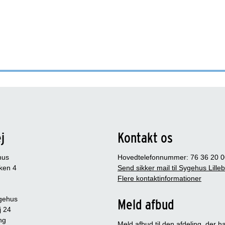
j
Kontakt os
hus
Hovedtelefonnummer: 76 36 20 0
ken 4
Send sikker mail til Sygehus Lille
Flere kontaktinformationer
gehus
Meld afbud
j 24
ng
Meld afbud til den afdeling, der ha