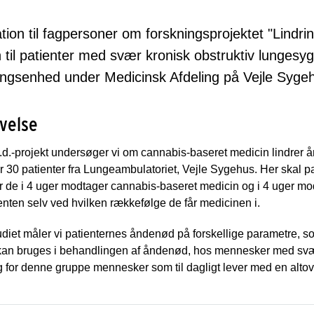
tion til fagpersoner om forskningsprojektet "Lind
 til patienter med svær kronisk obstruktiv lunge
ngsenhed under Medicinsk Afdeling på Vejle Syge
velse
h.d.-projekt undersøger vi om cannabis-baseret medicin lindrer
r 30 patienter fra Lungeambulatoriet, Vejle Sygehus. Her skal 
r de i 4 uger modtager cannabis-baseret medicin og i 4 uger m
ienten selv ved hvilken rækkefølge de får medicinen i.
diet måler vi patienternes åndenød på forskellige parametre, s
an bruges i behandlingen af åndenød, hos mennesker med svær K
 for denne gruppe mennesker som til dagligt lever med en altove