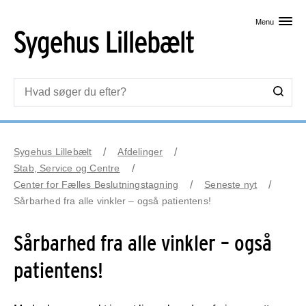
Skip til primært indhold
Menu
Sygehus Lillebælt
Afdelinger
Stab, Service og Centre
Center for Fælles Beslutningstagning
Seneste nyt
Sårbarhed fra alle vinkler – også patientens!
Sårbarhed fra alle vinkler – også
patientens!