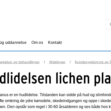
Skip til primært indhold
 og uddannelse
Om os
Kontakt
øgelser og behandlinger
Afdelinger
Kvindesygdomme og F
dlidelsen lichen pl
anus er en hudlidelse. Tilstanden kan sidde på hud og slimhin
fte omkring de ydre kønsdele, skedeindgangen og oppe i skeden.
n. Den opstår som regel i 30-60 årsalderen og ses både hos 