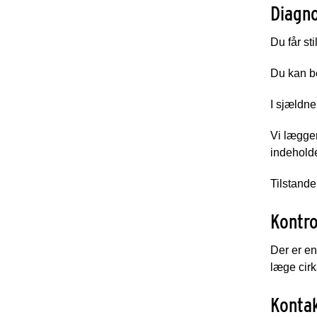
Diagn
Du får st
Du kan b
I sjældne
Vi lægger
indehold
Tilstand
Kontro
Der er en
læge cirk
Konta