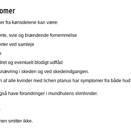
omer
r fra kønsdelene kan være:
rte, svie og brændende fornemmelse
rter ved samleje
e
et og eventuelt blodigt udflåd
snævring i skeden og ved skedeindgangen.
 af alle kvinder med lichen planus har symptomer fra både hud 
gså have forandringer i mundhulens slimhinder.
e
n smitter ikke.