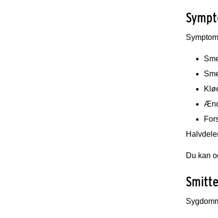
Sympt
Symptome
Sme
Sme
Klø
Ændr
For
Halvdelen
Du kan o
Smitt
Sygdomme