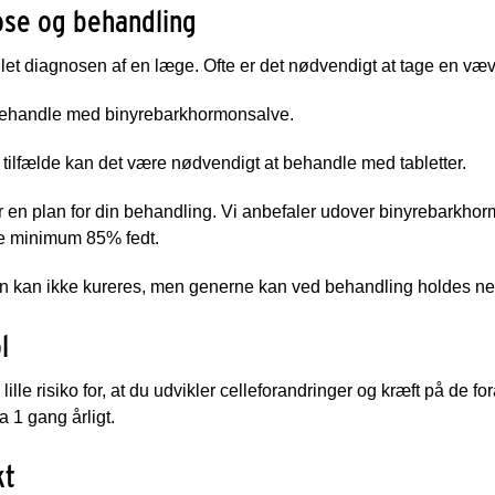
ose og behandling
illet diagnosen af en læge. Ofte er det nødvendigt at tage en væ
ehandle med binyrebarkhormonsalve.
 tilfælde kan det være nødvendigt at behandle med tabletter.
 en plan for din behandling. Vi anbefaler udover binyrebarkhor
e minimum 85% fedt.
en kan ikke kureres, men generne kan ved behandling holdes ne
l
 lille risiko for, at du udvikler celleforandringer og kræft på de 
a 1 gang årligt.
kt