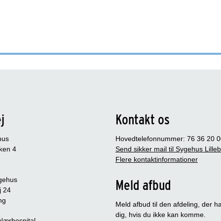
j
Kontakt os
hus
Hovedtelefonnummer: 76 36 20 0
ken 4
Send sikker mail til Sygehus Lille
Flere kontaktinformationer
gehus
Meld afbud
j 24
ng
Meld afbud til den afdeling, der ha
dig, hvis du ikke kan komme.
 Nærhospital