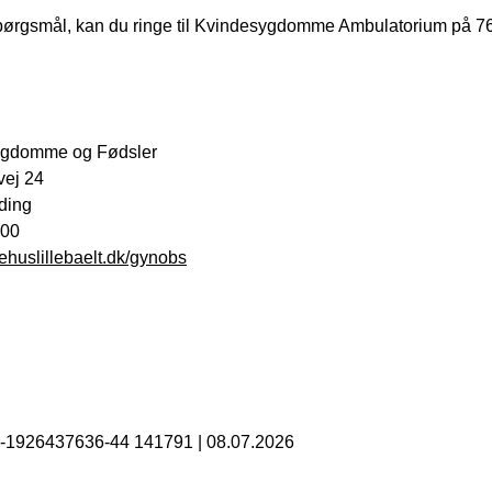
pørgsmål, kan du ringe til Kvindesygdomme Ambulatorium på 76 
ygdomme og Fødsler
ej 24
ding
 00
huslillebaelt.dk/gynobs
B-1926437636-44 141791
|
08.07.2026