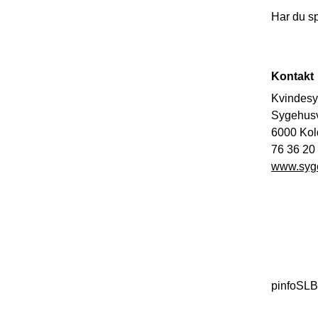
Har du s
Kontakt
Kvindes
Sygehusv
6000 Kol
76 36 20
www.syge
pinfoSL