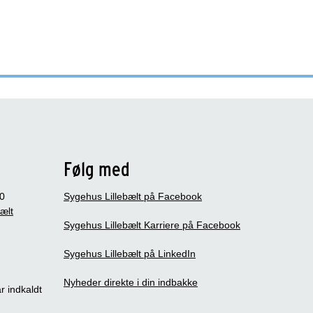
Følg med
0
Sygehus Lillebælt på Facebook
bælt
Sygehus Lillebælt Karriere på Facebook
Sygehus Lillebælt på LinkedIn
Nyheder direkte i din indbakke
r indkaldt