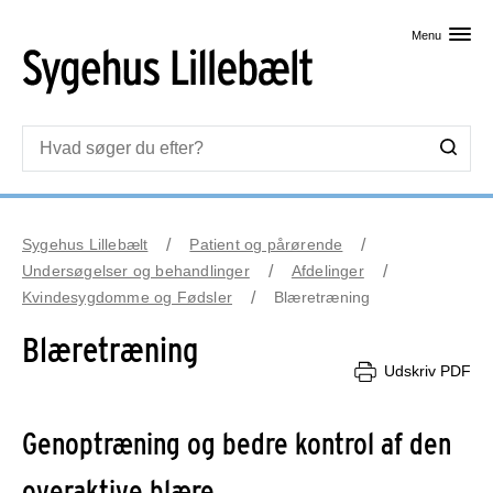
Skip til primært indhold
Menu
Sygehus Lillebælt
Patient og pårørende
Undersøgelser og behandlinger
Afdelinger
Kvindesygdomme og Fødsler
Blæretræning
Blæretræning
Udskriv PDF
Genoptræning og bedre kontrol af den
overaktive blære