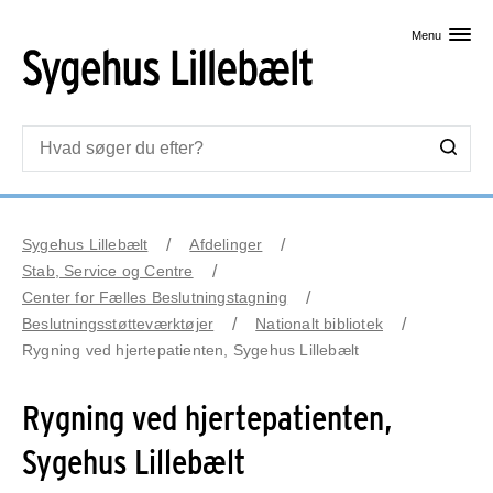
Skip til primært indhold
Menu
Sygehus Lillebælt
Afdelinger
Stab, Service og Centre
Center for Fælles Beslutningstagning
Beslutningsstøtteværktøjer
Nationalt bibliotek
Rygning ved hjertepatienten, Sygehus Lillebælt
Rygning ved hjertepatienten,
Sygehus Lillebælt