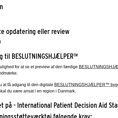
sion
e opdatering eller review
3
ng til BESLUTNINGSHJÆLPER™
lighed for at se et preview af den færdige
BESLUTNINGSHJÆLP
andmærke.
 at få adgang til den digitale
BESLUTNINGSHJÆLPER™ bygge
kal du være ansat i en region i Danmark.
t på - International Patient Decision Aid St
ningsstøtteværktøj følgende krav: