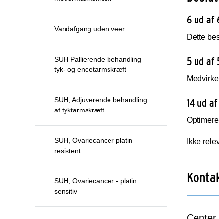
6 ud af 
Vandafgang uden veer
Dette bes
5 ud af 
SUH Pallierende behandling
tyk- og endetarmskræft
Medvirken
SUH, Adjuverende behandling
14 ud af
af tyktarmskræft
Optimerer
SUH, Ovariecancer platin
Ikke rele
resistent
Konta
SUH, Ovariecancer - platin
sensitiv
Center 