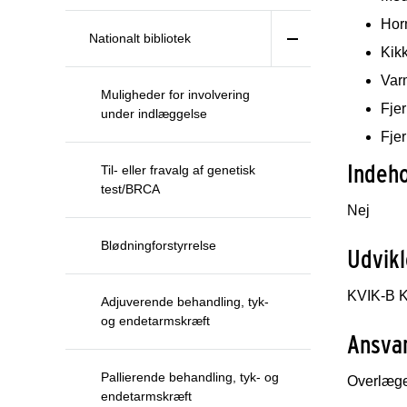
Hor
Nationalt bibliotek
Kik
Var
Muligheder for involvering
Fjer
under indlæggelse
Fjer
Indeho
Til- eller fravalg af genetisk
test/BRCA
Nej
Blødningforstyrrelse
Udvi
KVIK-B K
Adjuverende behandling, tyk-
og endetarmskræft
Ans
Pallierende behandling, tyk- og
Overlæge
endetarmskræft