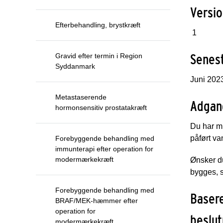
Ver
Efterbehandling, brystkræft
1
Senest
Gravid efter termin i Region
Syddanmark
Juni 202
Metastaserende
Adga
hormonsensitiv prostatakræft
Du har mu
påført v
Forebyggende behandling med
immunterapi efter operation for
modermærkekræft
Ønsker du
bygges, s
Forebyggende behandling med
Basere
BRAF/MEK-hæmmer efter
operation for
beslut
modermærkekræft