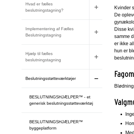
Hvad er fælles
Kvinder s
beslutningstagning?
De opleve
gynækolog
Implementering af Fælles
Disse kvi
Beslutningstagning
samme dag
er ikke a
hun er bl
Hjælp til fælles
beslutnin
beslutningstagning
Fagom
Beslutningsstøtteværktøjer
Blødnings
BESLUTNINGSHJÆLPER™ - et
Val
generisk beslutningsstøtteværktøj
Ing
BESLUTNINGSHJÆLPER™
Hor
byggeplatform
Med