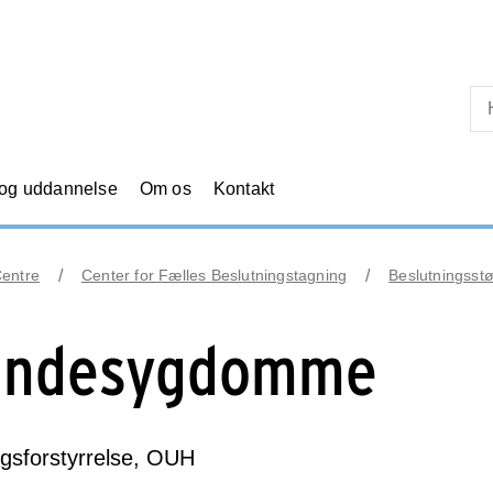
Skip til primært indhold
 og uddannelse
Om os
Kontakt
Centre
Center for Fælles Beslutningstagning
Beslutningsstø
indesygdomme
gsforstyrrelse, OUH