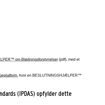
ER™ om Blødningsforstyrrelser
(pdf), med et
platform
, hvor en BESLUTNINGSHJÆLPER™
andards (IPDAS) opfylder dette