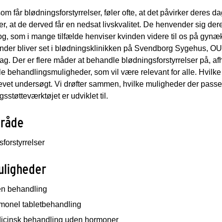
om får blødningsforstyrrelser, føler ofte, at det påvirker deres
r, at de derved får en nedsat livskvalitet. De henvender sig dere
, som i mange tilfælde henviser kvinden videre til os på gynæ
nder bliver set i blødningsklinikken på Svendborg Sygehus, OU
. Der er flere måder at behandle blødningsforstyrrelser på, af
lle behandlingsmuligheder, som vil være relevant for alle. Hvilke 
evet undersøgt. Vi drøfter sammen, hvilke muligheder der passer b
gsstøtteværktøjet er udviklet til.
råde
forstyrrelser
gmuligheder
en behandling
monel tabletbehandling
icinsk behandling uden hormoner