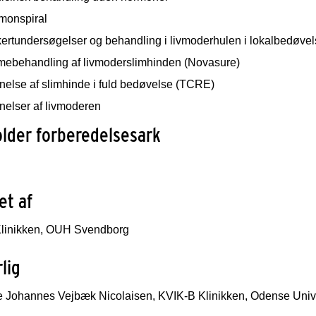
monspiral
kertundersøgelser og behandling i livmoderhulen i lokalbedøvel
mebehandling af livmoderslimhinden (Novasure)
nelse af slimhinde i fuld bedøvelse (TCRE)
nelser af livmoderen
lder forberedelsesark
klet af
linikken, OUH Svendborg
varlig
 Johannes Vejbæk Nicolaisen, KVIK-B Klinikken, Odense Unive