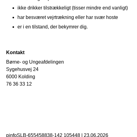
ikke drikker tilstrækkeligt (tisser mindre end vanligt)
har besværet vejrtrækning eller har svær hoste
er i en tilstand, der bekymrer dig.
Kontakt
Børne- og Ungeafdelingen
Sygehusvej 24
6000 Kolding
76 36 33 12
pinfoSLB-655458838-142 105448
|
23.06.2026