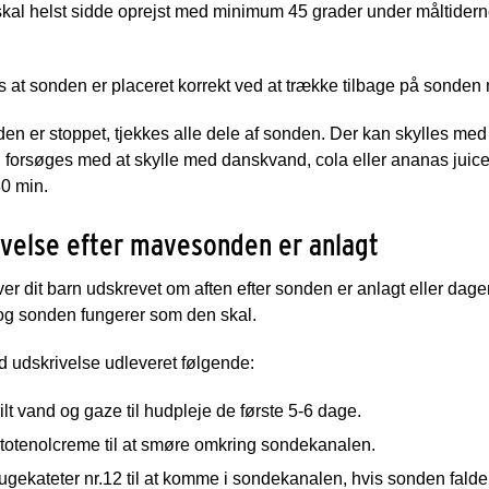
skal helst sidde oprejst med minimum 45 grader under måltidern
.
s at sonden er placeret korrekt ved at trække tilbage på sonden
en er stoppet, tjekkes alle dele af sonden. Der kan skylles med 
 forsøges med at skylle med danskvand, cola eller ananas juice. 
30 min.
velse efter mavesonden er anlagt
iver dit barn udskrevet om aften efter sonden er anlagt eller dage
 og sonden fungerer som den skal.
d udskrivelse udleveret følgende:
ilt vand og gaze til hudpleje de første 5-6 dage.
totenolcreme til at smøre omkring sondekanalen.
ugekateter nr.12 til at komme i sondekanalen, hvis sonden fald