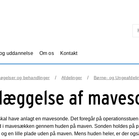
Skip til primært indhold
 og uddannelse
Om os
Kontakt
øgelser og behandlinger
Afdelinger
Børne- og Ungeafdeli
læggelse af maves
skal have anlagt en mavesonde. Det foregår på operationsstuen o
d i mavesækken gennem huden på maven. Sonden holdes på plad
, og en lille plade uden på maven. Mens huden heler, er der og