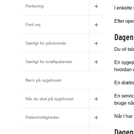
Parkering
I enkelte
Efter op
Find vej
Dagen
Særligt for pårørende
Du vil ta
Særligt for kræftpatienter
En sygepl
hvordan o
Børn på sygehuset
En diætis
En servic
Når du skal på sygehuset
bruge når
Når I har
Patientrettigheder
Dagen