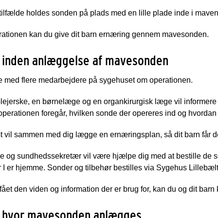
 tilfælde holdes sonden på plads med en lille plade inde i maven
erationen kan du give dit barn ernæring gennem mavesonden.
 inden anlæggelse af mavesonden
le med flere medarbejdere på sygehuset om operationen.
ejerske, en børnelæge og en organkirurgisk læge vil informere d
perationen foregår, hvilken sonde der opereres ind og hvordan
t vil sammen med dig lægge en ernæringsplan, så dit barn får d
e og sundhedssekretær vil være hjælpe dig med at bestille de s
 I er hjemme. Sonder og tilbehør bestilles via Sygehus Lillebæl
 fået den viden og information der er brug for, kan du og dit ba
 hvor mavesonden anlægges