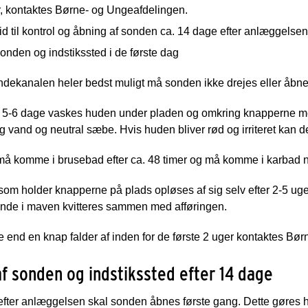
r, kontaktes Børne- og Ungeafdelingen.
id til kontrol og åbning af sonden ca. 14 dage efter anlæggelsen
sonden og indstikssted i de første dag
ndekanalen heler bedst muligt må sonden ikke drejes eller åbne
e 5-6 dage vaskes huden under pladen og omkring knapperne med
g vand og neutral sæbe. Hvis huden bliver rød og irriteret kan 
må komme i brusebad efter ca. 48 timer og må komme i karbad nå
om holder knapperne på plads opløses af sig selv efter 2-5 uger
inde i maven kvitteres sammen med afføringen.
 end en knap falder af inden for de første 2 uger kontaktes Bø
af sonden og indstikssted efter 14 dage
fter anlæggelsen skal sonden åbnes første gang. Dette gøres h