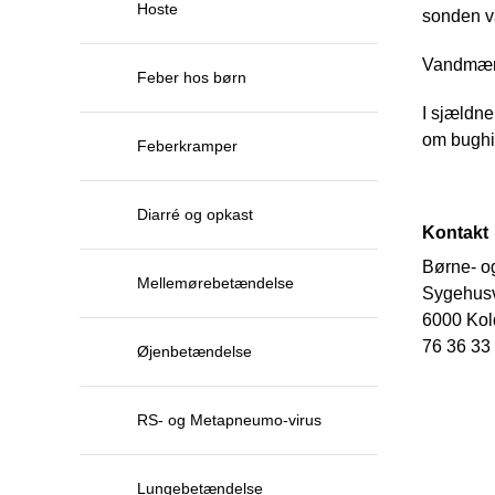
Hoste
sonden v
Vandmæng
Feber hos børn
I sjældne
om bughi
Feberkramper
Diarré og opkast
Kontakt
Børne- o
Mellemørebetændelse
Sygehusv
6000 Kol
76 36 33
Øjenbetændelse
RS- og Metapneumo-virus
Lungebetændelse