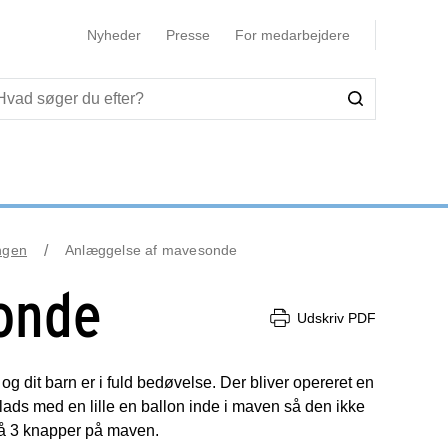
Nyheder
Presse
For medarbejdere
ngen
Anlæggelse af mavesonde
onde
Udskriv PDF
g dit barn er i fuld bedøvelse. Der bliver opereret en
s med en lille en ballon inde i maven så den ikke
så 3 knapper på maven.