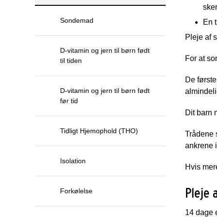
ske
Sondemad
En t
Pleje af 
D-vitamin og jern til børn født
For at so
til tiden
De først
D-vitamin og jern til børn født
almindeli
før tid
Dit barn 
Tidligt Hjemophold (THO)
Trådene s
ankrene 
Isolation
Hvis mere
Pleje 
Forkølelse
14 dage e