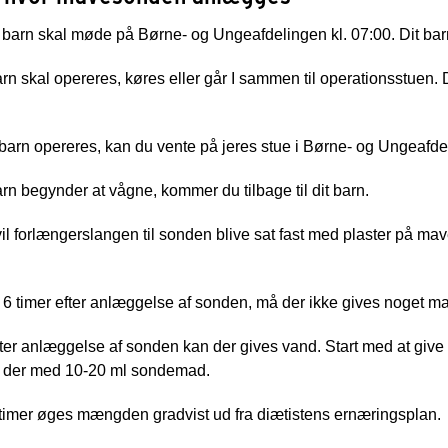
 barn skal møde på Børne- og Ungeafdelingen kl. 07:00. Dit bar
arn skal opereres, køres eller går I sammen til operationsstuen.
barn opereres, kan du vente på jeres stue i Børne- og Ungeafde
arn begynder at vågne, kommer du tilbage til dit barn.
 vil forlængerslangen til sonden blive sat fast med plaster på ma
 6 timer efter anlæggelse af sonden, må der ikke gives noget m
fter anlæggelse af sonden kan der gives vand. Start med at give 
s der med 10-20 ml sondemad.
 timer øges mængden gradvist ud fra diætistens ernæringsplan.