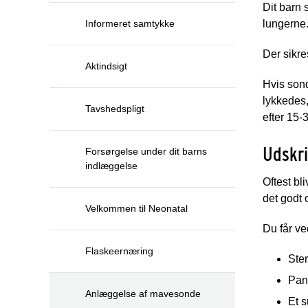
Dit barn 
Informeret samtykke
lungerne
Der sikre
Aktindsigt
Hvis sond
lykkedes,
Tavshedspligt
efter 15-
Udskri
Forsørgelse under dit barns
indlæggelse
Oftest bl
det godt
Velkommen til Neonatal
Du får ve
Flaskeernæring
Ster
Pan
Anlæggelse af mavesonde
Et s