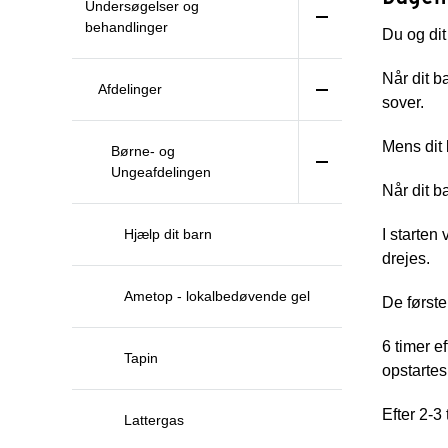
Undersøgelser og
behandlinger
Du og dit
Når dit b
Afdelinger
sover.
Mens dit 
Børne- og
Ungeafdelingen
Når dit b
Hjælp dit barn
I starten
drejes.
Ametop - lokalbedøvende gel
De første
6 timer e
Tapin
opstarte
Efter 2-3
Lattergas