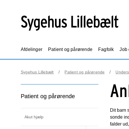
Afdelinger
Patient og pårørende
Fagfolk
Job
Sygehus Lillebælt
Patient og pårørende
Unders
An
Patient og pårørende
Dit barn 
Akut hjælp
sonde in
falder ud