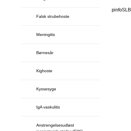
pinfoSL
Falsk strubehoste
Meningitis
Børnesår
Kighoste
Kyssesyge
IgA vaskulitis
Anstrengelsesudløst