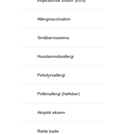
inspiratorisk stridor (EIIS)
Allergivaccination
Småbørnsastma
Husstøvmideallergi
Pelsdyrsallergi
Pollenallergi (høfeber)
Atopisk eksem
Røde bade