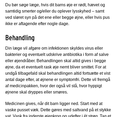
Du bør søge læge, hvis dit barns øje er rødt, hævet og
samtidig smerter og/eller du oplever lysskyhed – samt
ved sløret syn på det ene eller begge øjne, eller hvis pus
ikke er aftagende efter nogle dage.
Behandling
Din læge vil afgøre om infektionen skyldes virus eller
bakterier og eventuelt udskrive antibiotika i form af salve
eller øjendråber. Behandlingen skal altid gives i begge
øjne, da et eventuelt rask øje nemt bliver smittet. For at
undgå tilbagefald skal behandlingen altid fortsætte et vist
antal dage efter, at øjnene er symptomfri. Dette vil fremgå
af medicinpakken, hvor der også vil stå, hvor hyppigt
øjnene skal dryppes eller smøres.
Medicinen gives, når dit barn ligger ned. Start med at
vaske pusset væk. Dette gøres med saltvand på et stykke
vat. Vask fra inderste øjenkrog og udefter i ét strøg. Tag et