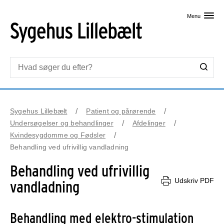
Skip til primært indhold
Menu
Sygehus Lillebælt
Patient og pårørende
Undersøgelser og behandlinger
Afdelinger
Kvindesygdomme og Fødsler
Behandling ved ufrivillig vandladning
Behandling ved ufrivillig
Udskriv PDF
vandladning
Behandling med elektro-stimulation