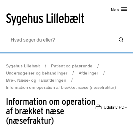
Skip til primært indhold
Menu
Sygehus Lillebælt
Patient og pårørende
Undersøgelser og behandlinger
Afdelinger
Øre-, Næse- og Halsafdelingen
Information om operation af brækket næse (næsefraktur)
Information om operation
Udskriv PDF
af brækket næse
(næsefraktur)