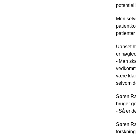
potentiel
Men selvo
patientko
patienter
Uanset hv
er nøgleo
- Man ska
vedkommen
være klar
selvom de
Søren Ra
bruger ge
- Så er d
Søren Raf
forskning