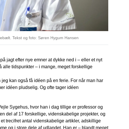
llebælt. Tekst og foto: Søren Hygum Hansen
å jagt efter nye emner at dykke ned i – eller et nyt
alle tidspunkter – i mange, meget forskellige
 jeg kan også få idéen på en ferie. For når man har
er idéen pludselig. Og ofte tager idéen
jle Sygehus, hvor han i dag tillige er professor og
 del af 17 forskellige, videnskabelige projekter, og
 et trecifret antal videnskabelige artikler, adskillige
me og i store dele af udlandet. Han er – blandt meget