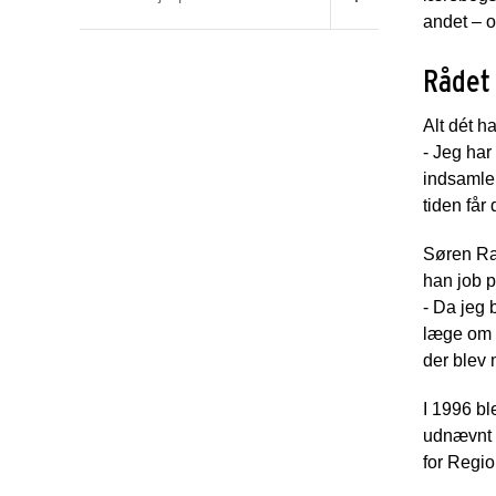
andet – o
Rådet 
Alt dét h
- Jeg har
indsamle 
tiden får
Søren Raf
han job 
- Da jeg 
læge om a
der blev 
I 1996 bl
udnævnt t
for Regi