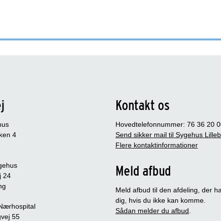
j
Kontakt os
hus
Hovedtelefonnummer: 76 36 20 0
ken 4
Send sikker mail til Sygehus Lille
Flere kontaktinformationer
gehus
Meld afbud
j 24
ng
Meld afbud til den afdeling, der ha
dig, hvis du ikke kan komme.
 Nærhospital
Sådan melder du afbud
.
vej 55