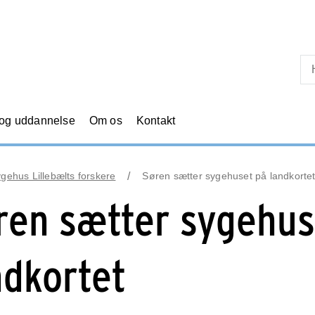
Skip til primært indhold
 og uddannelse
Om os
Kontakt
ehus Lillebælts forskere
Søren sætter sygehuset på landkorte
ren sætter sygehus
ndkortet