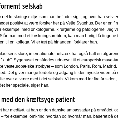
fornemt selskab
 det forskningsmiljø, som han befinder sig i, og hvor han selv er
meget positivt at være forsker her på Vejle Sygehus. Der er en fi
r eksempel med onkologerne, kirurgerne og patologerne. Jeg ve
Står man med et forskningsproblem, kan man hurtigt få tingene til 
 til en kollega. Vi er tæt på hinanden, forklarer han.
aelsens store, internationale netværk har også haft en afgørend
 ”klub”. Sygehuset er således udnævnt til et europæisk mave-ta
ke vesteuropæiske storbyer – som London, Paris, Rom, Madrid, 
ed. Det giver mange fordele og adgang til den nyeste viden på
tolte over at være med i det selskab. Vi kom med for fire år siden,
det her speciale, siger han.
 med den kræftsyge patient
 har medført, at han er den danske ambassadør på området, og ha
t – for eksempel omkring hvordan og hvornår man, baseret på d