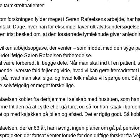
le tarmkræftpatienter.
m forskningen fylder meget i Søren Rafaelsens arbejde, har ha
ntakt. Dage, hvor han for eksempel laver ultralydsundersøgelser 
 en trist besked om, at den forstørrede lymfeknude giver anledni
ilken arbejdsopgave, der venter – som mødet med den syge pati
rdet ifølge Søren Rafaelsen forberedelse.
l være forberedt til begge dele. Når man skal ind til en patient
de i værste fald fejler og vide, hvad vi kan gøre fremadrette
 på, hvad man skal sige, og hvad folk måske vil spørge om. Så 
 selvfølgelig er meget forskellige.
faelsen kobler fra derhjemme i selskab med hustruen, som han 
rne fritiden på at cykle eller gå ture, og så ror han kajak i fjord
et op med kajakken på bilen og afsted. Det er rigtig godt. Så kobl
aelsen, der er 63 år, har i øvrigt ingen planer om gå på pensio
sprojekter, der fortsat venter forude for den driftige forsker fra V