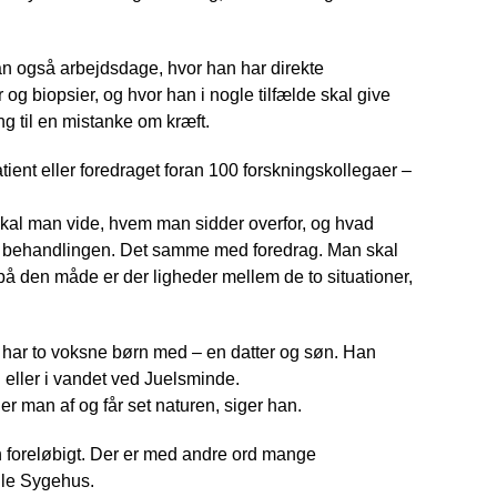
n også arbejdsdage, hvor han har direkte
og biopsier, og hvor han i nogle tilfælde skal give
ng til en mistanke om kræft.
ent eller foredraget foran 100 forskningskollegaer –
, skal man vide, hvem man sidder overfor, og hvad
t i behandlingen. Det samme med foredrag. Man skal
på den måde er der ligheder mellem de to situationer,
har to voksne børn med – en datter og søn. Han
en eller i vandet ved Juelsminde.
er man af og får set naturen, siger han.
n foreløbigt. Der er med andre ord mange
ejle Sygehus.