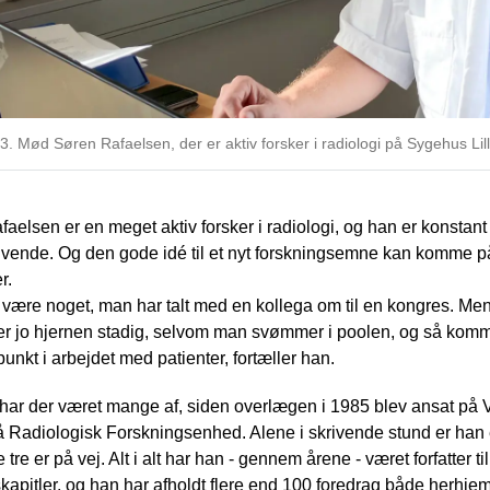
. Mød Søren Rafaelsen, der er aktiv forsker i radiologi på Sygehus Li
aelsen er en meget aktiv forsker i radiologi, og han er konstant p
 vende. Og den gode idé til et nyt forskningsemne kan komme på 
r.
 være noget, man har talt med en kollega om til en kongres. Men
rer jo hjernen stadig, selvom man svømmer i poolen, og så komm
nkt i arbejdet med patienter, fortæller han.
har der været mange af, siden overlægen i 1985 blev ansat på Ve
å Radiologisk Forskningsenhed. Alene i skrivende stund er han en
 tre er på vej. Alt i alt har han - gennem årene - været forfatter til
apitler, og han har afholdt flere end 100 foredrag både herhjem