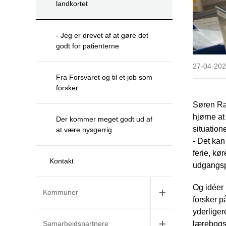
landkortet
- Jeg er drevet af at gøre det
godt for patienterne
27-04-2023
Fra Forsvaret og til et job som
forsker
Søren Raf
hjørne at
Der kommer meget godt ud af
situatione
at være nysgerrig
- Det kan
ferie, kø
Kontakt
udgangspu
Og idéer 
Kommuner
forsker p
yderligere
Samarbejdspartnere
lærebogsk