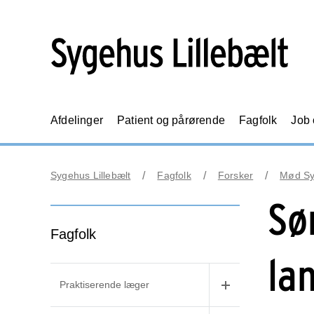
Afdelinger
Patient og pårørende
Fagfolk
Job
Sygehus Lillebælt
Fagfolk
Forsker
Mød Syg
Sø
Fagfolk
la
Praktiserende læger