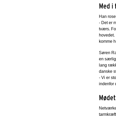
Med i 
Han roser
- Det er 
tværs. Fo
hovedet. 
komme hen
Søren Raf
en særlig
lang ræk
danske st
- Vi er s
indenfor 
Mødet
Netværket
tarmkræf