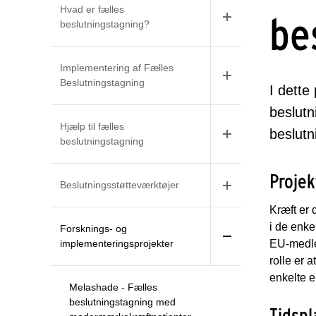
Hvad er fælles
be
beslutningstagning?
Implementering af Fælles
Beslutningstagning
I dette
beslutn
Hjælp til fælles
beslutn
beslutningstagning
Projek
Beslutningsstøtteværktøjer
Kræft er 
i de enke
Forsknings- og
implementeringsprojekter
EU-medle
rolle er 
enkelte e
Melashade - Fælles
beslutningstagning med
Tidspl