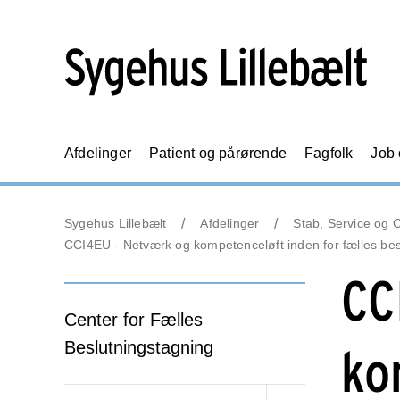
Afdelinger
Patient og pårørende
Fagfolk
Job
Sygehus Lillebælt
Afdelinger
Stab, Service og 
CCI4EU - Netværk og kompetenceløft inden for fælles bes
CC
Center for Fælles
Beslutningstagning
ko