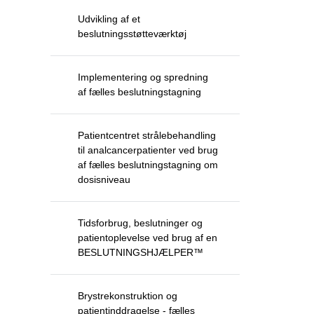
Udvikling af et
beslutningsstøtteværktøj
Implementering og spredning
af fælles beslutningstagning
Patientcentret strålebehandling
til analcancerpatienter ved brug
af fælles beslutningstagning om
dosisniveau
Tidsforbrug, beslutninger og
patientoplevelse ved brug af en
BESLUTNINGSHJÆLPER™
Brystrekonstruktion og
patientinddragelse - fælles