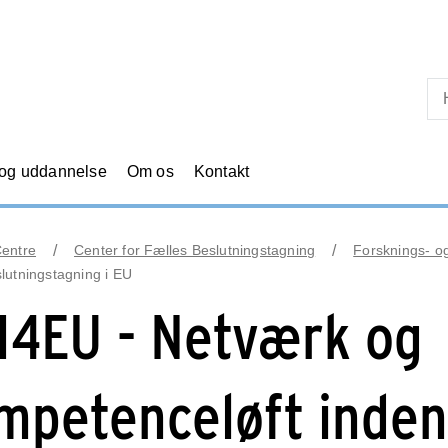
Skip til primært indhold
 og uddannelse
Om os
Kontakt
Centre
Center for Fælles Beslutningstagning
Forsknings- o
lutningstagning i EU
I4EU - Netværk og
mpetenceløft inden 