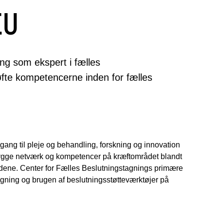
EU
ing som ekspert i fælles
øfte kompetencerne inden for fælles
dgang til pleje og behandling, forskning og innovation
pbygge netværk og kompetencer på kræftområdet blandt
ene. Center for Fælles Beslutningstagnings primære
tagning og brugen af beslutningsstøtteværktøjer på