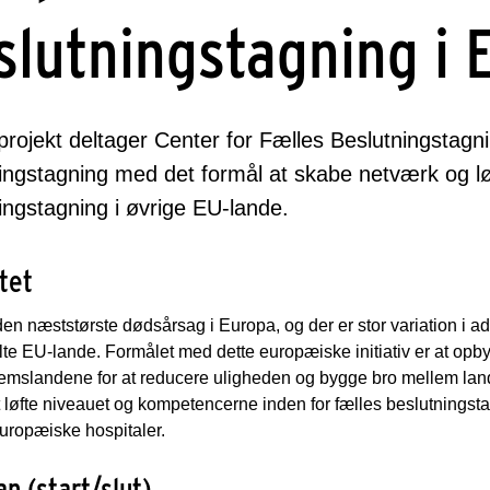
slutningstagning i 
 projekt deltager Center for Fælles Beslutningstagn
ingstagning med det formål at skabe netværk og l
ingstagning i øvrige EU-lande.
tet
den næststørste dødsårsag i Europa, og der er stor variation i a
lte EU-lande. Formålet med dette europæiske initiativ er at o
mslandene for at reducere uligheden og bygge bro mellem land
at løfte niveauet og kompetencerne inden for fælles beslutnings
uropæiske hospitaler.
an (start/slut)