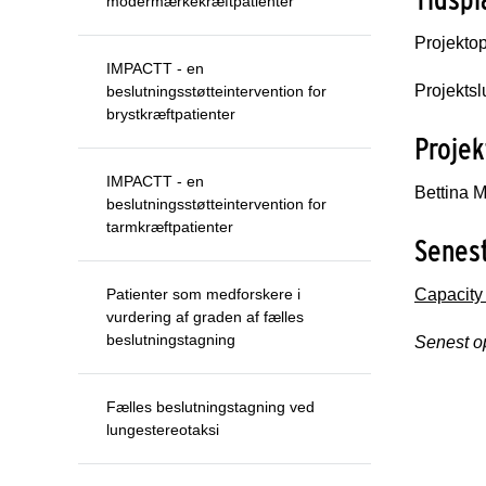
modermærkekræftpatienter
Projektop
IMPACTT - en
Projektsl
beslutningsstøtteintervention for
brystkræftpatienter
Projek
IMPACTT - en
Bettina 
beslutningsstøtteintervention for
tarmkræftpatienter
Senest
Patienter som medforskere i
Capacity
vurdering af graden af fælles
beslutningstagning
Senest o
Fælles beslutningstagning ved
lungestereotaksi