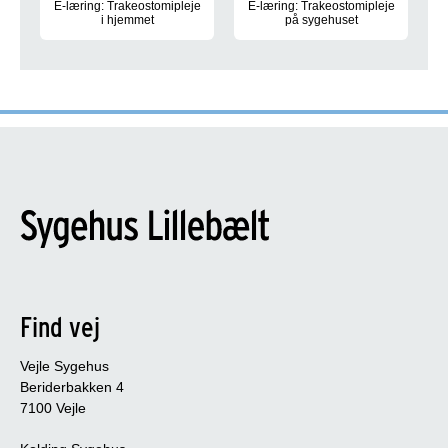
E-læring: Trakeostomipleje
E-læring: Trakeostomipleje
i hjemmet
på sygehuset
Online kursus til personale i hjemmet
Online kursus til personale på 
Find vej
Vejle Sygehus
Beriderbakken 4
7100 Vejle