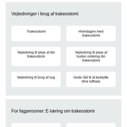
Vejledninger i brug af trakeostomi
Trakeostomi
Hverdagen med
trakeostomi
En trakeostomi er et hul i halsen ind til luftrøret, som laves ve
Sådan kan en trakeostomi påvir
Vejledning til pleje af din
Vejledning til pleje af
trakeostomi
huden omkring din
trakeostomi
Skift og rengøring af inder- og yderkanyle.
Vejledning i at pleje huden og p
Vejledning til brug af sug
Gode råd til at beskytte
dine luftveje
Gode råd til at bruge sug.
Vi anbefaler hjælpemidler, som 
For fagpersoner: E-læring om trakeostomi