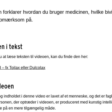
 forklarer hvordan du bruger medicinen, hvilke biv
pmærksom på.
n i tekst
 at læse teksten til videoen, kan du finde den her:
 – fx Toilax eller Dulcolax
deoen
g indholdet i denne video er lavet af et menneske, og det er fa
sonen, der optræder i videoen, er produceret med kunstig intell
le på en mere tilgængelig måde.