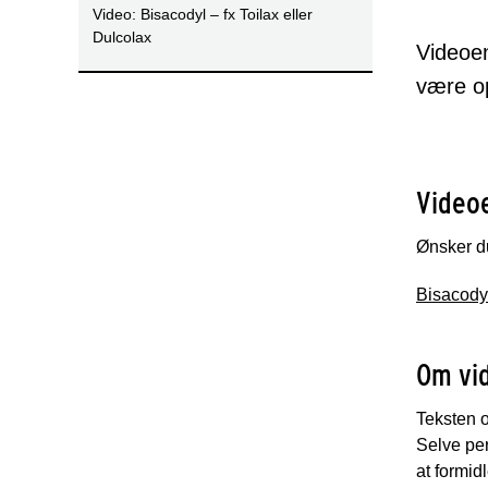
Video: Bisacodyl – fx Toilax eller
Dulcolax
Videoen
være o
Videoe
Ønsker du
Bisacodyl
Om vi
Teksten o
Selve per
at formid