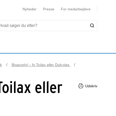
Nyheder
Presse
For medarbejdere
k
Bisacodyl – fx Toilax eller Dulcolax
oilax eller
Udskriv