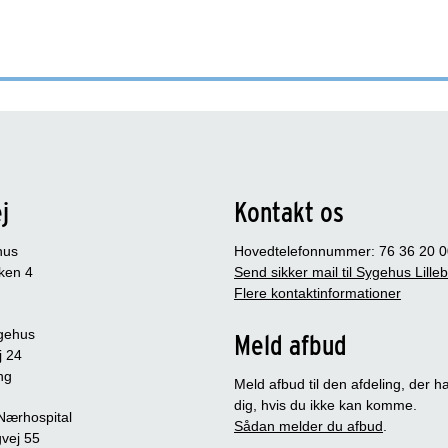
j
Kontakt os
hus
Hovedtelefonnummer: 76 36 20 0
ken 4
Send sikker mail til Sygehus Lille
Flere kontaktinformationer
gehus
Meld afbud
j 24
ng
Meld afbud til den afdeling, der ha
dig, hvis du ikke kan komme.
 Nærhospital
Sådan melder du afbud
.
vej 55