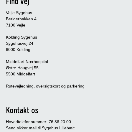
Find vej
Vejle Sygehus
Beriderbakken 4
7100 Vejle
Kolding Sygehus
Sygehusvej 24
6000 Kolding
Middelfart Nærhospital
Østre Hougvej 55
5500 Middelfart
Rutevejledning, oversigtskort og parkering
Kontakt os
Hovedtelefonnummer: 76 36 20 00
Send sikker mail til Sygehus Lillebælt