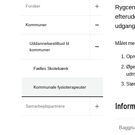
Forsker
Rygcen
efterud
Kommuner
udgangs
Målet me
Uddannelsestilbud til
kommuner
Opn
Øge
Fælles Skolebænk
udny
Stør
Kommunale fysioterapeuter
Infor
Samarbejdspartnere
Baggru