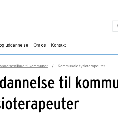
Skip til primært indhold
 og uddannelse
Om os
Kontakt
annelsestilbud til kommuner
Kommunale fysioterapeuter
dannelse til komm
sioterapeuter