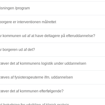
isningen /program
borgere er interventionen målrettet
r kommunen ud af at have deltagere på efteruddannelse?
r borgeren ud af det?
ræver det af kommunens logistik under uddannelsen
æves af fysioterapeuterne ifm. uddannelsen
ræver det af kommunen efterfølgende?
el betydning for udvikling af klinisk praksis