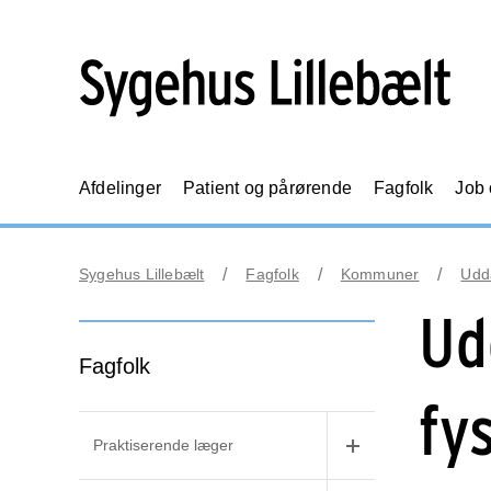
Afdelinger
Patient og pårørende
Fagfolk
Job
Sygehus Lillebælt
Fagfolk
Kommuner
Udd
Ud
Fagfolk
fy
Praktiserende læger