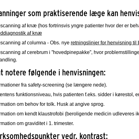
nninger som praktiserende læge kan henvise
canning af knæ (hos fortrinsvis yngre patienter hvor der er beh
eddiagnostik af knæ
scanning af columna - Obs. nye
retningslinjer for henvisning ti
canning af cerebrum i ”hovedpinepakke”, hvor problemstillinge
andling.
t notere følgende i henvisningen:
rmationer fra safety-screening (se længere nede).
entens funktionsniveau, hvis patienten f.eks. sidder i kørestol, e
rmation om behov for tolk. Husk at angive sprog.
rmation om kendt klaustrofobi (beroligende medicin udleveres i
rmation om graviditet i 1. trimester.
ksomhedspunkter vedr. kontrast: