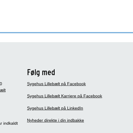
Følg med
0
Sygehus Lillebælt på Facebook
bælt
Sygehus Lillebælt Karriere på Facebook
Sygehus Lillebælt på LinkedIn
Nyheder direkte i din indbakke
r indkaldt