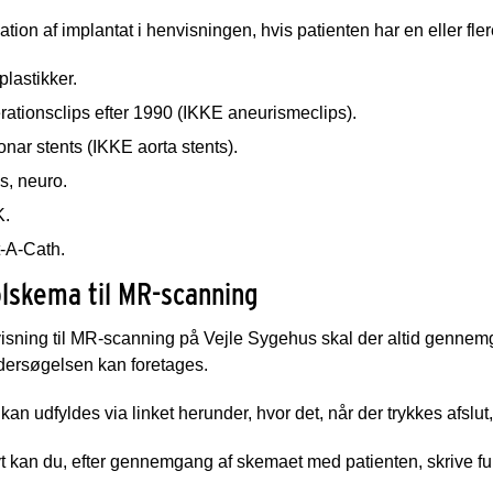
ation af implantat i henvisningen, hvis patienten har en eller fle
plastikker.
ationsclips efter 1990 (IKKE aneurismeclips).
nar stents (IKKE aorta stents).
s, neuro.
.
t-A-Cath.
lskema til MR-scanning
isning til MR-scanning på Vejle Sygehus skal der altid gennem
dersøgelsen kan foretages.
an udfyldes via linket herunder, hvor det, når der trykkes afslu
vt kan du, efter gennemgang af skemaet med patienten, skrive fu