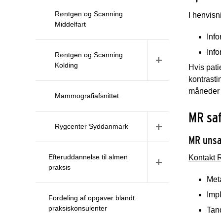
Røntgen og Scanning
I henvisn
Middelfart
Info
Inf
Røntgen og Scanning
Kolding
Hvis pat
kontrast
måneder
Mammografiafsnittet
MR saf
Rygcenter Syddanmark
MR unsa
Efteruddannelse til almen
Kontakt 
praksis
Meta
Impl
Fordeling af opgaver blandt
praksiskonsulenter
Tan