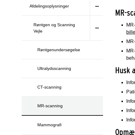
Afdelingsoplysninger
MR-sca
Røntgen og Scanning
MR-s
Vejle
bill
MR-
Røntgenundersøgelse
MR-s
beh
Husk a
Ultralydsscanning
Info
CT-scanning
Pati
Info
MR-scanning
Info
Info
Mammografi
Opmær