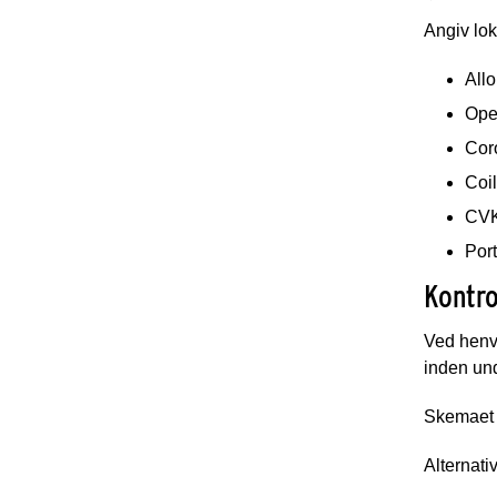
Angiv lok
Allo
Oper
Coro
Coil
CVK
Por
Kontro
Ved henv
inden un
Skemaet k
Alternati