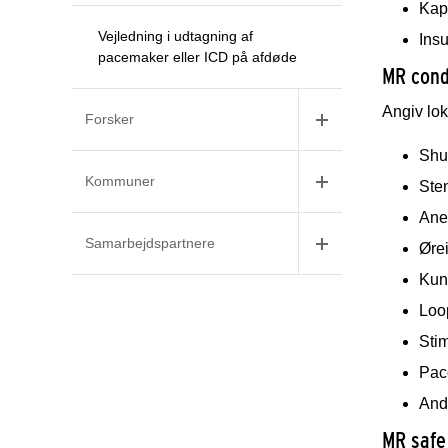
Kap
Vejledning i udtagning af
Insu
pacemaker eller ICD på afdøde
MR cond
Angiv lok
Forsker
Shu
Kommuner
Sten
Ane
Samarbejdspartnere
Ørei
Kuns
Loo
Sti
Pac
Andr
MR safe