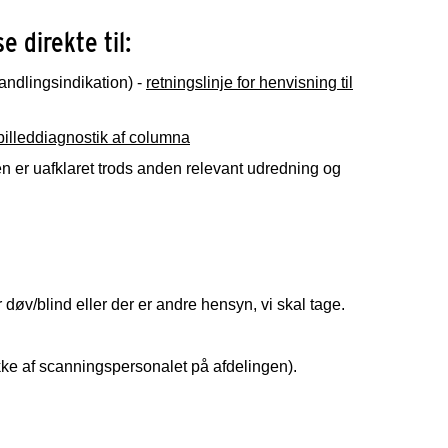
 direkte til:
andlingsindikation) -
retningslinje for henvisning til
l billeddiagnostik af columna
n er uafklaret trods anden relevant udredning og
r døv/blind eller der er andre hensyn, vi skal tage.
kke af scanningspersonalet på afdelingen).