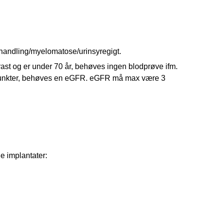
handling/myelomatose/urinsyregigt.
st og er under 70 år, behøves ingen blodprøve ifm.
dspunkter, behøves en eGFR. eGFR må max være 3
de implantater: