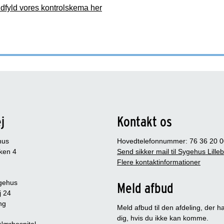
dfyld vores kontrolskema her
j
Kontakt os
hus
Hovedtelefonnummer: 76 36 20 0
ken 4
Send sikker mail til Sygehus Lille
Flere kontaktinformationer
gehus
Meld afbud
j 24
ng
Meld afbud til den afdeling, der ha
dig, hvis du ikke kan komme.