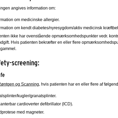
ingen angives information om:
rmation om medicinske allergier.
ormation om kendt diabetes/nyresygdom/aktiv medicinsk kræftbe
ienten ikke har ovenstående opmærksomhedspunkter vedr. kontra
indgift. Hvis patienten bekræfter en eller flere opmærksomhe
 gammel.
ety-screening:
fe
Røntgen og Scanning
, hvis patienten har en eller flere af følgen
lsplinter/kugler/granatsplinter.
anterbar cardioverter defibrillator (ICD).
dprotese med magneter.