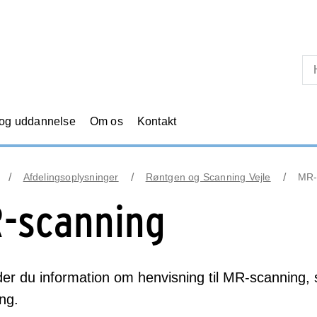
Skip til primært indhold
 og uddannelse
Om os
Kontakt
Afdelingsoplysninger
Røntgen og Scanning Vejle
MR-
-scanning
der du information om henvisning til MR-scannin
ng.