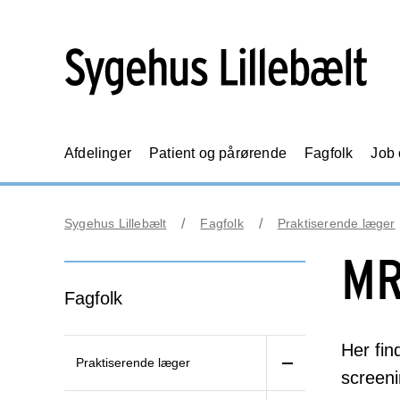
Afdelinger
Patient og pårørende
Fagfolk
Job
Sygehus Lillebælt
Fagfolk
Praktiserende læger
MR
Fagfolk
Her fin
Praktiserende læger
screeni