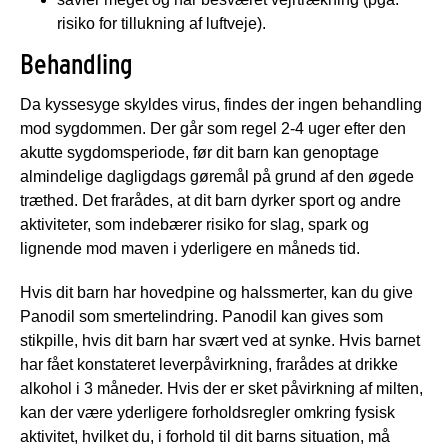
risiko for tillukning af luftveje).
Behandling
Da kyssesyge skyldes virus, findes der ingen behandling
mod sygdommen. Der går som regel 2-4 uger efter den
akutte sygdomsperiode, før dit barn kan genoptage
almindelige dagligdags gøremål på grund af den øgede
træthed. Det frarådes, at dit barn dyrker sport og andre
aktiviteter, som indebærer risiko for slag, spark og
lignende mod maven i yderligere en måneds tid.
Hvis dit barn har hovedpine og halssmerter, kan du give
Panodil som smertelindring. Panodil kan gives som
stikpille, hvis dit barn har svært ved at synke. Hvis barnet
har fået konstateret leverpåvirkning, frarådes at drikke
alkohol i 3 måneder. Hvis der er sket påvirkning af milten,
kan der være yderligere forholdsregler omkring fysisk
aktivitet, hvilket du, i forhold til dit barns situation, må