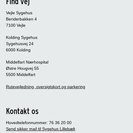
Find vej
Vejle Sygehus
Beriderbakken 4
7100 Vejle
Kolding Sygehus
Sygehusvej 24
6000 Kolding
Middelfart Nærhospital
Østre Hougvej 55
5500 Middelfart
Rutevejledning, oversigtskort og parkering
Kontakt os
Hovedtelefonnummer: 76 36 20 00
Send sikker mail til Sygehus Lillebælt