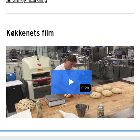
Se Smiley-mærkning
Køkkenets film