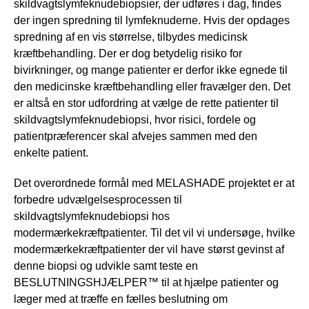
skildvagtslymfeknudebiopsier, der udføres i dag, findes
der ingen spredning til lymfeknuderne. Hvis der opdages
spredning af en vis størrelse, tilbydes medicinsk
kræftbehandling. Der er dog betydelig risiko for
bivirkninger, og mange patienter er derfor ikke egnede til
den medicinske kræftbehandling eller fravælger den. Det
er altså en stor udfordring at vælge de rette patienter til
skildvagtslymfeknudebiopsi, hvor risici, fordele og
patientpræferencer skal afvejes sammen med den
enkelte patient.
Det overordnede formål med MELASHADE projektet er at
forbedre udvælgelsesprocessen til
skildvagtslymfeknudebiopsi hos
modermærkekræftpatienter. Til det vil vi undersøge, hvilke
modermærkekræftpatienter der vil have størst gevinst af
denne biopsi og udvikle samt teste en
BESLUTNINGSHJÆLPER™ til at hjælpe patienter og
læger med at træffe en fælles beslutning om