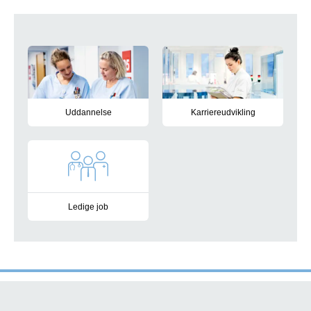
Genveje
Uddannelse
Karriereudvikling
Uddannelse på Sygehus Lillebælt indenfor kliniske og ikke-klini
I Sygehus Lillebælt sætter vi u
Ledige job
Find ledige stillinger på Sygehus Lillebælt - Vejle Sygehus, 