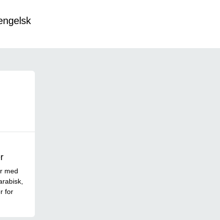
engelsk
r
er med
arabisk,
r for