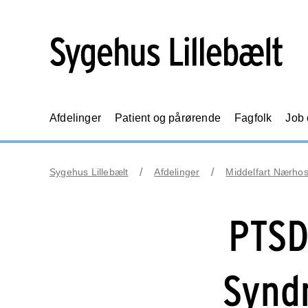
Afdelinger
Patient og pårørende
Fagfolk
Job
Sygehus Lillebælt
Afdelinger
Middelfart Nærhos
PTSD
Synd