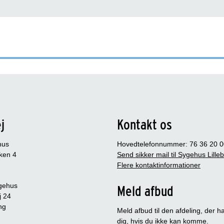
j
Kontakt os
hus
Hovedtelefonnummer: 76 36 20 0
ken 4
Send sikker mail til Sygehus Lille
Flere kontaktinformationer
gehus
Meld afbud
j 24
ng
Meld afbud til den afdeling, der ha
dig, hvis du ikke kan komme.