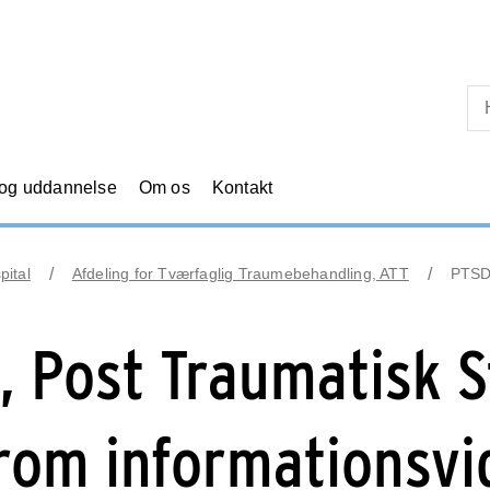
Skip til primært indhold
 og uddannelse
Om os
Kontakt
pital
Afdeling for Tværfaglig Traumebehandling, ATT
PTSD,
, Post Traumatisk S
rom informationsvi