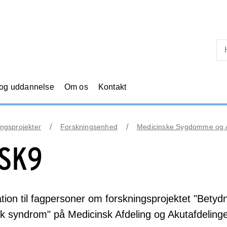
Skip til primært indhold
 og uddannelse
Om os
Kontakt
ngsprojekter
Forskningsenhed
Medicinske Sygdomme og A
SK9
tion til fagpersoner om forskningsprojektet "Bety
sk syndrom" på Medicinsk Afdeling og Akutafdelin