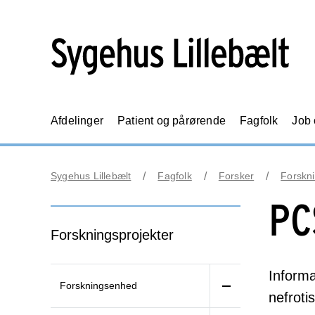
Afdelinger
Patient og pårørende
Fagfolk
Job
Sygehus Lillebælt
Fagfolk
Forsker
Forskni
PC
Forskningsprojekter
Informa
Forskningsenhed
nefroti