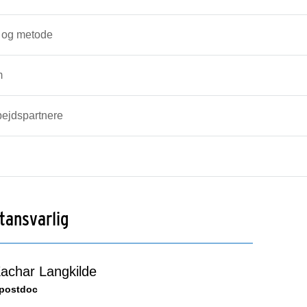
 og metode
m
ejdspartnere
tansvarlig
achar Langkilde
postdoc