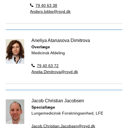
79 40 63 38
Anders.lokke@rsyd.dk
Aneliya Atanasova Dimitrova
Overlæge
Medicinsk Afdeling
79 40 63 72
Anelia.Dimitrova@rsyd.dk
Jacob Christian Jacobsen
Speciallæge
Lungemedicinsk Forskningsenhed, LFE
Jacob.Christian.Jacobsen@rsyd.dk