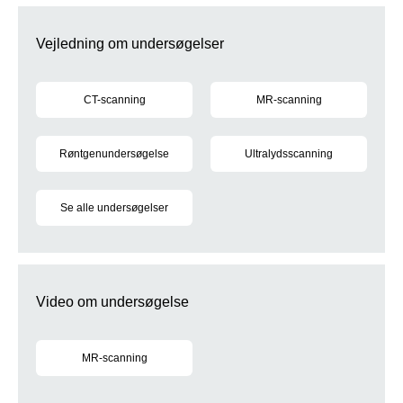
Vejledning om undersøgelser
CT-scanning
MR-scanning
Generel information om CT-scanning
Generel information om MR-sc
Røntgenundersøgelse
Ultralydsscanning
Generel information om røntgenundersøgelse
Generel information om ultraly
Se alle undersøgelser
Beskrivelse af alle undersøgelser på Røntgen og Scanning
Video om undersøgelse
MR-scanning
Video: Sådan foregår en MR-scanning