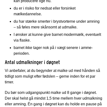
kan producere lige nu.
du er i risiko for nedsat eller forsinket
mælkedannelse.
du har stærke smerter i brystvorterne under amning
– så føles mere skånsomt at udmalke.
I ønsker at kunne give barnet modermælk, eventuelt
via flaske.
barnet ikke tager nok på i vægt senere i amme-
perioden.
Antal udmalkninger i døgnet
Vi anbefaler, at du begynder at malke ud med hånden så
tidligt som muligt efter fødslen – gerne inden for et par
timer.
Du bør som udgangspunkt malke ud 8 gange i døgnet.
Der skal helst gå mindst 1,5 time mellem hver udmalkning
eller amning. Én gang i døgnet kan du holde en pause på