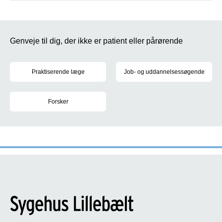
Genveje til dig, der ikke er patient eller pårørende
Praktiserende læge
Job- og uddannelsessøgende
Afdelingsoplysninger, efteruddannelse på sygehuset og nyttige g
Ledige jobs, uddannelse og karr
Forsker
Forskningsenheder og udvalgte forskningsprojekter