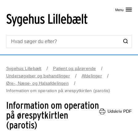
Skip til primært indhold
Menu
Sygehus Lillebælt
Patient og pårørende
Undersøgelser og behandlinger
Afdelinger
Øre-, Næse- og Halsafdelingen
Information om operation på ørespytkirtlen (parotis)
Information om operation
Udskriv PDF
på ørespytkirtlen
(parotis)