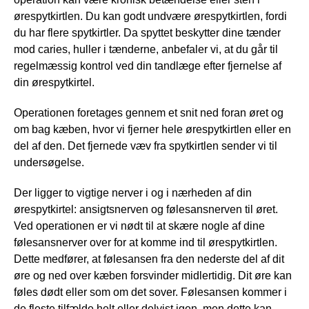
ørespytkirtlen. Du kan godt undvære ørespytkirtlen, fordi
du har flere spytkirtler. Da spyttet beskytter dine tænder
mod caries, huller i tænderne, anbefaler vi, at du går til
regelmæssig kontrol ved din tandlæge efter fjernelse af
din ørespytkirtel.
Operationen foretages gennem et snit ned foran øret og
om bag kæben, hvor vi fjerner hele ørespytkirtlen eller en
del af den. Det fjernede væv fra spytkirtlen sender vi til
undersøgelse.
Der ligger to vigtige nerver i og i nærheden af din
ørespytkirtel: ansigtsnerven og følesansnerven til øret.
Ved operationen er vi nødt til at skære nogle af dine
følesansnerver over for at komme ind til ørespytkirtlen.
Dette medfører, at følesansen fra den nederste del af dit
øre og ned over kæben forsvinder midlertidig. Dit øre kan
føles dødt eller som om det sover. Følesansen kommer i
de fleste tilfælde helt eller delvist igen, men dette kan