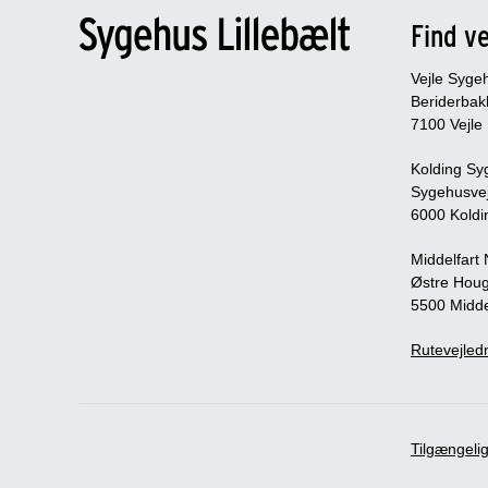
Find ve
Vejle Syge
Beriderbak
7100 Vejle
Kolding Sy
Sygehusve
6000 Koldi
Middelfart
Østre Houg
5500 Midde
Rutevejledn
Tilgængeli