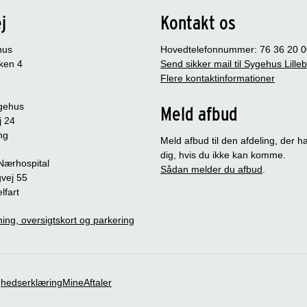
j
Kontakt os
hus
Hovedtelefonnummer: 76 36 20 0
ken 4
Send sikker mail til Sygehus Lille
Flere kontaktinformationer
gehus
Meld afbud
j 24
ng
Meld afbud til den afdeling, der ha
dig, hvis du ikke kan komme.
 Nærhospital
Sådan melder du afbud
.
vej 55
lfart
ing, oversigtskort og parkering
ghedserklæring
MineAftaler