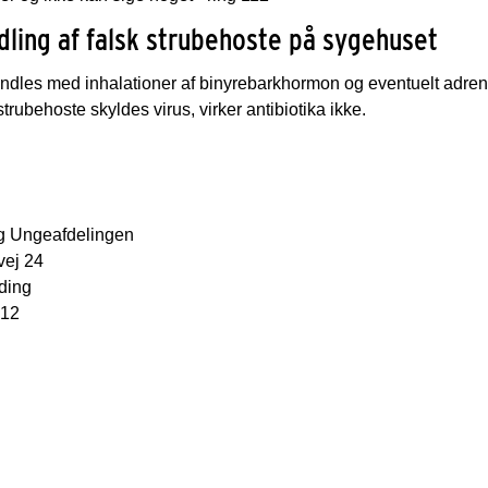
ling af falsk strubehoste på sygehuset
dles med inhalationer af binyrebarkhormon og eventuelt adrenali
strubehoste skyldes virus, virker antibiotika ikke.
g Ungeafdelingen
ej 24
ding
 12