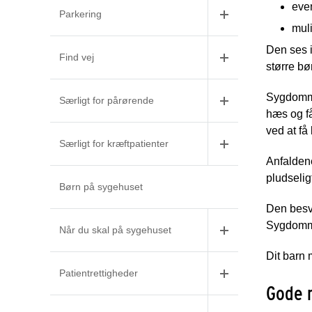
eve
Parkering
muli
Den ses i
Find vej
større bø
Sygdomme
Særligt for pårørende
hæs og f
ved at få
Særligt for kræftpatienter
Anfaldene
pludselig
Børn på sygehuset
Den besvæ
Sygdommen
Når du skal på sygehuset
Dit barn 
Patientrettigheder
Gode r