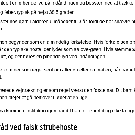
ntuelt en pibende lyd på indåndingen og besvær med at trække 
g feber, typisk på højst 38,5 grader.
sær hos børn i alderen 6 måneder til 3 år, fordi de har snævre 
rn.
n begynder som en almindelig forkølelse. Hvis forkølelsen bred
år den typiske hoste, der lyder som søløve-gøen. Hvis stemmeb
 luft, og der høres en pibende lyd ved indåndingen.
 kommer som regel sent om aftenen eller om natten, når barnet 
t.
rede vejrtrækning er som regel værst den første nat. Dit barn
 plejer at gå helt over i løbet af en uge.
må komme i institution igen når dit barn er feberfrit og ikke læn
åd ved falsk strubehoste