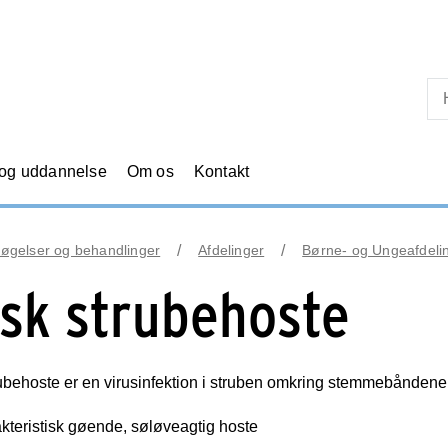
Skip til primært indhold
 og uddannelse
Om os
Kontakt
øgelser og behandlinger
Afdelinger
Børne- og Ungeafdeli
lsk strubehoste
ubehoste er en virusinfektion i struben omkring stemmebåndene
kteristisk gøende, søløveagtig hoste