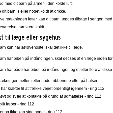
d med dit barn på armen i den kolde luft.
 dit barn is eller noget koldt at drikke.
 vejrtrækningen letter, kan dit barn lægges tilbage i sengen m
eværelset bør være koldt.
t til læge eller sygehus
barn kun har søløvehoste, skal det ikke til læge.
barn har piben på indåndingen, skal det ses af en læge inden for 
barn har både har piben på indåndingen og et eller flere af dis
rækninger mellem eller under ribbenene eller på halsen
 har kræfter til at trække vejret ordentligt igennem - ring 112
løvt og svær at kontakte på grund af udmattelse - ring 112
blå læber - ring 112
er og ikke kan sige noget - ring 112