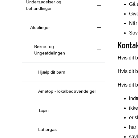
Undersøgelser og
Gå u
behandlinger
Give
Når
Afdelinger
Sov
Kontak
Børne- og
Ungeafdelingen
Hvis dit 
Hvis dit 
Hjælp dit barn
Hvis dit 
Ametop - lokalbedøvende gel
indt
ikke
Tapin
er s
har 
Lattergas
savl