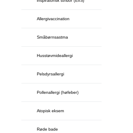
inspiratorisk stridor (EIIS)
Allergivaccination
Småbørnsastma
Husstøvmideallergi
Pelsdyrsallergi
Pollenallergi (høfeber)
Atopisk eksem
Røde bade