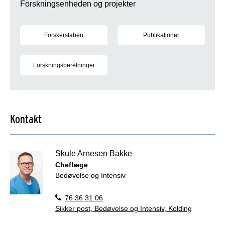
Forskningsenheden og projekter
Forskerstaben
Publikationer
Medarbejdere i forskerstaben på Bedøvelse og Intensiv
Se vores publikationer på sdu.d
Forskningsberetninger
Se de seneste forskningsberetninger
Kontakt
Skule Arnesen Bakke
Cheflæge
Bedøvelse og Intensiv
76 36 31 06
Sikker post, Bedøvelse og Intensiv, Kolding