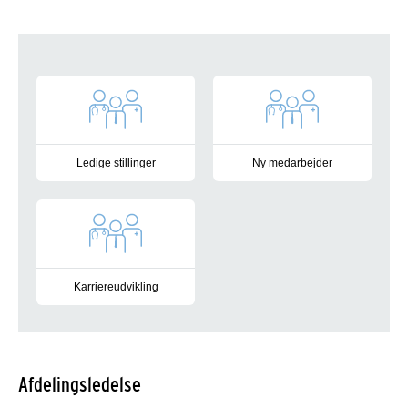
Genveje
Ledige stillinger
Ny medarbejder
Her kan du finde ledige stillinger på Sygehus Lillebælt
Her kan du læse om onboarding 
Karriereudvikling
Her kan du læse om karrieudvikling på Sygehus Lillebælt
Afdelingsledelse