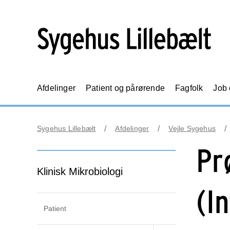
Afdelinger
Patient og pårørende
Fagfolk
Job
Sygehus Lillebælt
Afdelinger
Vejle Sygehus
Pr
Klinisk Mikrobiologi
(I
Patient