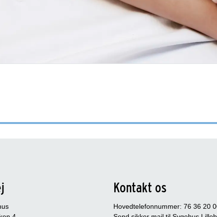
j
Kontakt os
hus
Hovedtelefonnummer: 76 36 20 0
ken 4
Send sikker mail til Sygehus Lille