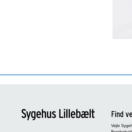
Find ve
Vejle Syge
Beriderbak