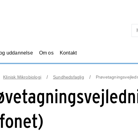
Skip til primært indhold
 og uddannelse
Om os
Kontakt
Klinisk Mikrobiologi
Sundhedsfaglig
Prøvetagningsvejledn
øvetagningsvejledni
nfonet)