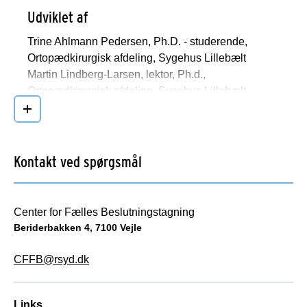
Udviklet af
Trine Ahlmann Pedersen, Ph.D. - studerende,
Ortopædkirurgisk afdeling, Sygehus Lillebælt
Martin Lindberg-Larsen, lektor, Ph.d.,
Ortopædkirurgisk afdeling, Sygehus Lillebælt
Claus Varnum, lektor, Ph.D., Ortopædkirurgisk
Læs mere
afdeling, Sygehus Lillebælt
Patienter og pårørende er blevet inddraget i
Kontakt ved spørgsmål
udviklingsprocessen gennem en workshop samt
efterfølgende i test- og afprøvningsfasen.
Center for Fælles Beslutningstagning
Ansvarlig
Beriderbakken 4, 7100 Vejle
Trine Ahlmann Pedersen, Ph.D. - studerende,
CFFB@rsyd.dk
Ortopædkirurgisk afdeling, Sygehus Lillebælt
Version
Links