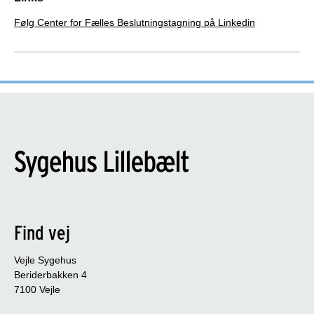
Version:
Følg Center for Fælles Beslutningstagning på Linkedin
Seneste opdatering eller review: 2023
International Patient Decision Aid Standards
(IPDAS)
Dette beslutningsstøtteværktøj opfylder følgende
krav fra IPDAS:
6 ud af 6 kvalificeringskrav. Dette
beslutningsstøtteværktøj opfylder IPDAS
kvalificeringskrav
Find vej
5 ud af 5 certificeringskriterier. Medvirkende til
at minimere BIAS i beslutningsstøtteværktøj
Vejle Sygehus
17 ud af 17 kvalitetskriterier. Optimerer
Beriderbakken 4
kvaliteten af beslutningsstøtteværktøjet
7100 Vejle
Ikke relevante kriterier indgår ikke i vurderingen