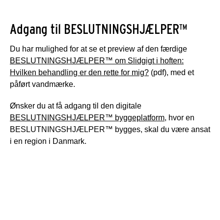
Adgang til BESLUTNINGSHJÆLPER™
Du har mulighed for at se et preview af den færdige
BESLUTNINGSHJÆLPER™ om Slidgigt i hoften:
Hvilken behandling er den rette for mig?
(pdf), med et
påført vandmærke.
Ønsker du at få adgang til den digitale
BESLUTNINGSHJÆLPER™ byggeplatform
, hvor en
BESLUTNINGSHJÆLPER™ bygges, skal du være ansat
i en region i Danmark.
Info om: Slidgigt i hoften: Hvilken
behandling er den rette for mig?