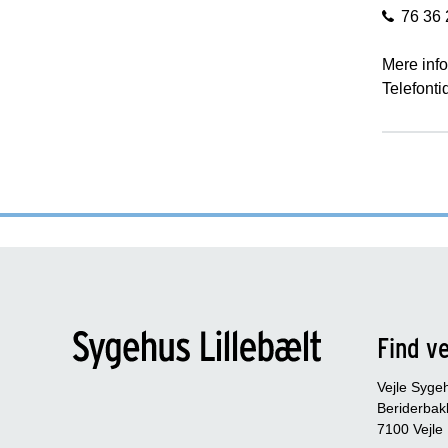
76 36 
Mere info
Telefonti
Find ve
Vejle Syge
Beriderbak
7100 Vejle