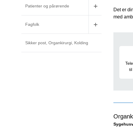
Patienter og pårørende
Det er di
med amb
Fagfolk
Sikker post, Organkirurgi, Kolding
Gen
Tel
t
Organki
Sygehusve