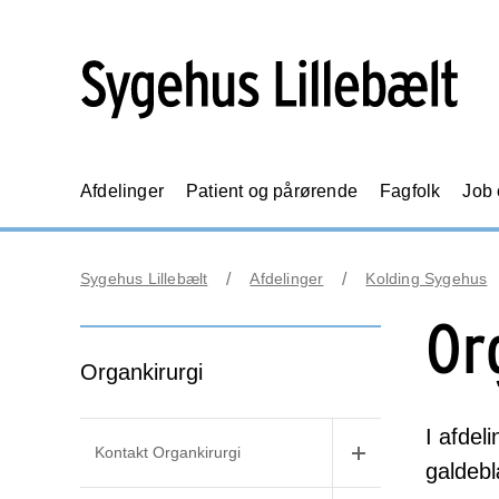
Afdelinger
Patient og pårørende
Fagfolk
Job
Sygehus Lillebælt
Afdelinger
Kolding Sygehus
Or
Organkirurgi
I afdel
Kontakt Organkirurgi
galdeb