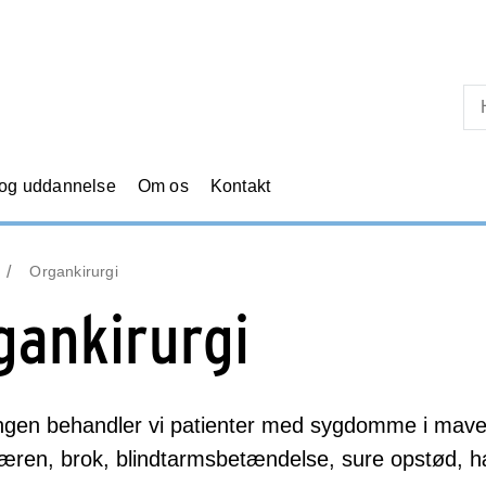
Skip til primært indhold
 og uddannelse
Om os
Kontakt
Organkirurgi
gankirurgi
ingen behandler vi patienter med sygdomme i mave
læren, brok, blindtarmsbetændelse, sure opstød,