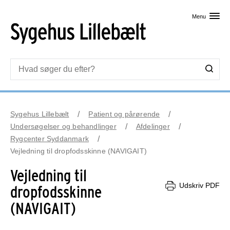
Skip til primært indhold
Menu
Sygehus Lillebælt
Patient og pårørende
Undersøgelser og behandlinger
Afdelinger
Rygcenter Syddanmark
Vejledning til dropfodsskinne (NAVIGAIT)
Vejledning til
Udskriv PDF
dropfodsskinne
(NAVIGAIT)