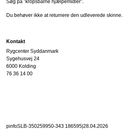
Søg på ”kropsbårne hjælpemidler”.
Du behøver ikke at returnere den udleverede skinne.
Kontakt
Rygcenter Syddanmark
Sygehusvej 24
6000 Kolding
76 36 14 00
pinfoSLB-350259950-343 186595
|
28.04.2026