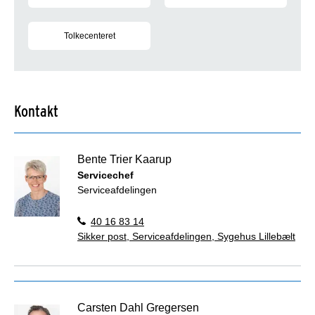
Varetager rengøring på Vejle Sygehus
Producerer og leverer sterile i
Tolkecenteret
Leverer tolkning for regionens sygehuse, almen praksis og sp
Kontakt
Bente Trier Kaarup
Servicechef
Serviceafdelingen
40 16 83 14
Sikker post, Serviceafdelingen, Sygehus Lillebælt
Carsten Dahl Gregersen