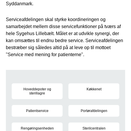
Syddanmark.
Serviceafdelingen skal styrke koordineringen og
samarbejdet mellem disse servicefunktioner på tværs af
hele Sygehus Lillebælt. Målet er at udvikle synergi, der
kan omsættes til endnu bedre service. Serviceafdelingen
bestræber sig således altid på at leve op til mottoet
"Service med mening for patienterne".
Læs mere
Hoveddepoter og
Køkkenet
sterillagre
Laver mad til patienter og pers
Håndterer sterile og usterile varer
Patientservice
Portørafdelingen
Betjener reception og hjælper patienter og pårørende med inf
Patientrelaterede serviceopgav
Rengøringsenheden
Sterilcentralen