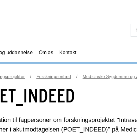
Skip til primært indhold
 og uddannelse
Om os
Kontakt
ngsprojekter
Forskningsenhed
Medicinske Sygdomme og A
ET_INDEED
tion til fagpersoner om forskningsprojektet "Intrav
oner i akutmodtagelsen (POET_INDEED)" på Medicin