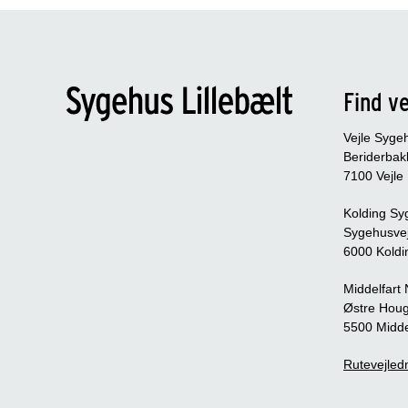
Find ve
Vejle Syge
Beriderbak
7100 Vejle
Kolding Sy
Sygehusve
6000 Koldi
Middelfart
Østre Houg
5500 Midde
Rutevejledn