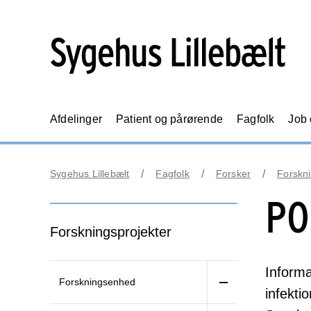
Afdelinger
Patient og pårørende
Fagfolk
Job
Sygehus Lillebælt
Fagfolk
Forsker
Forskni
PO
Forskningsprojekter
Informa
Forskningsenhed
infekti