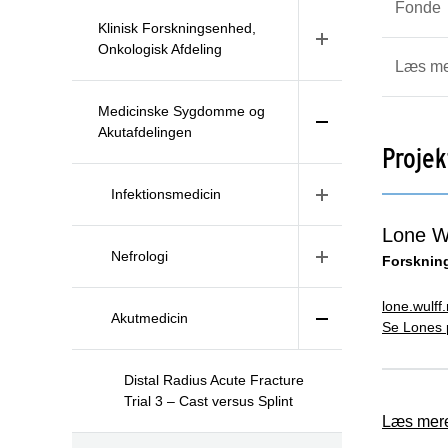
Fonde
Klinisk Forskningsenhed,
Onkologisk Afdeling
Læs m
Medicinske Sygdomme og
Akutafdelingen
Projek
Infektionsmedicin
Lone W
Nefrologi
Forskning
lone.wulf
Akutmedicin
Se Lones p
Distal Radius Acute Fracture
Trial 3 – Cast versus Splint
Læs mere