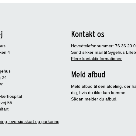
j
Kontakt os
hus
Hovedtelefonnummer: 76 36 20 0
ken 4
Send sikker mail til Sygehus Lille
Flere kontaktinformationer
gehus
Meld afbud
j 24
ng
Meld afbud til den afdeling, der ha
dig, hvis du ikke kan komme.
 Nærhospital
Sådan melder du afbud
.
vej 55
lfart
ing, oversigtskort og parkering