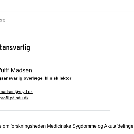
ere
tansvarlig
ulff Madsen
sansvarlig overlæge, klinisk lektor
f.madsen@rsyd.dk
rofil på sdu.dk
 om forskningsheden Medicinske Sygdomme og Akutafdelinge