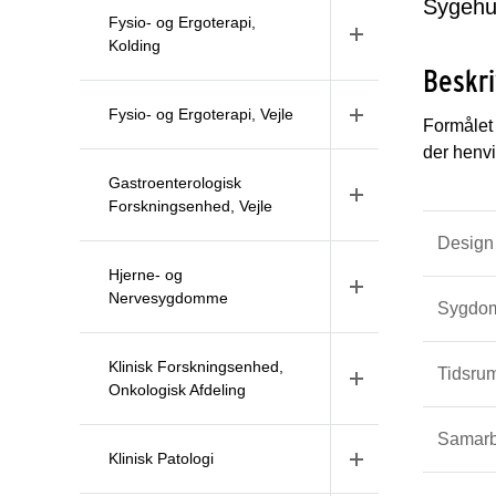
Sygehu
Fysio- og Ergoterapi,
Kolding
Beskri
Fysio- og Ergoterapi, Vejle
Formålet 
der henvi
Gastroenterologisk
Forskningsenhed, Vejle
Design
Hjerne- og
Nervesygdomme
Sygdo
Klinisk Forskningsenhed,
Tidsru
Onkologisk Afdeling
Samarb
Klinisk Patologi