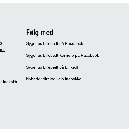
Følg med
0
Sygehus Lillebælt på Facebook
bælt
Sygehus Lillebælt Karriere på Facebook
Sygehus Lillebælt på LinkedIn
Nyheder direkte i din indbakke
r indkaldt